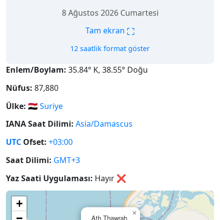
8 Ağustos 2026 Cumartesi
⛶
Tam ekran
12 saatlik format göster
Enlem/Boylam:
35.84° K, 38.55° Doğu
Nüfus:
87,880
Ülke:
🇸🇾
Suriye
IANA Saat Dilimi:
Asia/Damascus
UTC
Ofset:
+03:00
Saat Dilimi:
GMT+3
Yaz Saati Uygulaması:
Hayır
❌
+
×
−
Ath Thawrah