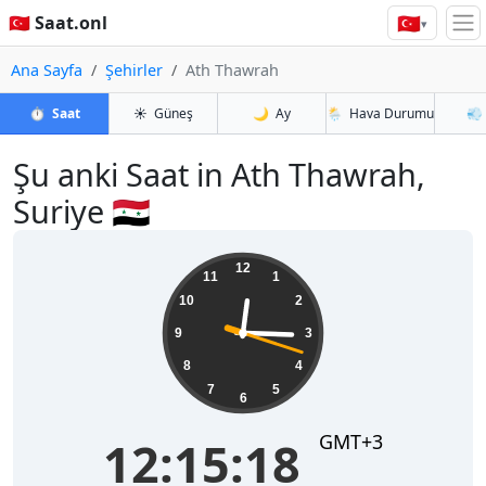
🇹🇷
🇹🇷 Saat.onl
▾
Ana Sayfa
Şehirler
Ath Thawrah
⏱️
Saat
☀️
Güneş
🌙
Ay
🌦️
Hava Durumu
💨
Şu anki Saat in Ath Thawrah,
Suriye 🇸🇾
12:15:18
12
11
1
10
2
9
3
8
4
7
5
6
GMT+3
12:15:18