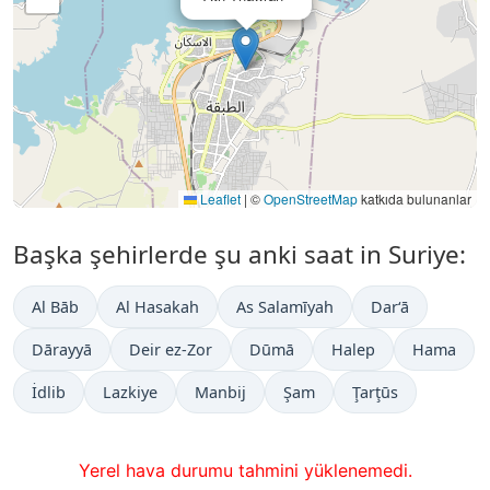
Leaflet
|
©
OpenStreetMap
katkıda bulunanlar
Başka şehirlerde şu anki saat in Suriye:
Al Bāb
Al Hasakah
As Salamīyah
Dar‘ā
Dārayyā
Deir ez-Zor
Dūmā
Halep
Hama
İdlib
Lazkiye
Manbij
Şam
Ţarţūs
Yerel hava durumu tahmini yüklenemedi.