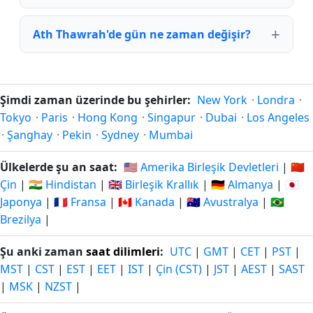
Ath Thawrah'de gün ne zaman değişir?
Şimdi zaman üzerinde bu şehirler:
New York
·
Londra
·
Tokyo
·
Paris
·
Hong Kong
·
Singapur
·
Dubai
·
Los Angeles
·
Şanghay
·
Pekin
·
Sydney
·
Mumbai
Ülkelerde şu an saat:
🇺🇸 Amerika Birleşik Devletleri
|
🇨🇳
Çin
|
🇮🇳 Hindistan
|
🇬🇧 Birleşik Krallık
|
🇩🇪 Almanya
|
🇯🇵
Japonya
|
🇫🇷 Fransa
|
🇨🇦 Kanada
|
🇦🇺 Avustralya
|
🇧🇷
Brezilya
|
Şu anki zaman
saat dilimleri
:
UTC
|
GMT
|
CET
|
PST
|
MST
|
CST
|
EST
|
EET
|
IST
|
Çin (CST)
|
JST
|
AEST
|
SAST
|
MSK
|
NZST
|