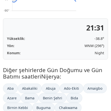
21:31
Yükseklik:
-38.8°
Yön:
WNW (296°)
Konum:
Night
Diğer şehirlerde Gün Doğumu ve Gün
Batımı saatleriNijerya:
Aba
Abakaliki
Abuja
Ado-Ekiti
Amaigbo
Azare
Bama
Benin Şehri
Bida
Birnin Kebbi
Buguma
Chakwama