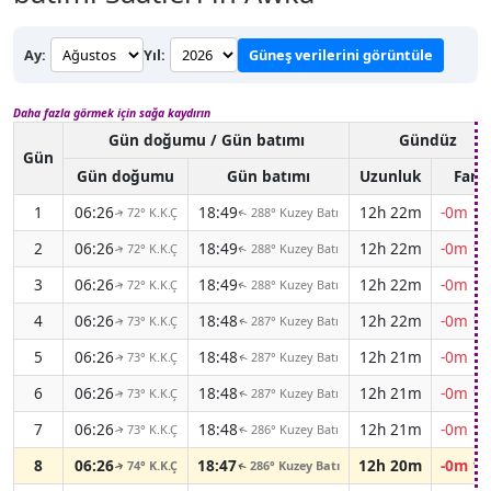
Ay:
Yıl:
Güneş verilerini görüntüle
Daha fazla görmek için sağa kaydırın
Gün doğumu / Gün batımı
Gündüz
Gün
Gün doğumu
Gün batımı
Uzunluk
Fark
1
06:26
18:49
12h 22m
-0m 15
72° K.K.Ç
288° Kuzey Batı
↑
↑
2
06:26
18:49
12h 22m
-0m 15
72° K.K.Ç
288° Kuzey Batı
↑
↑
3
06:26
18:49
12h 22m
-0m 15
72° K.K.Ç
288° Kuzey Batı
↑
↑
4
06:26
18:48
12h 22m
-0m 16
73° K.K.Ç
287° Kuzey Batı
↑
↑
5
06:26
18:48
12h 21m
-0m 16
73° K.K.Ç
287° Kuzey Batı
↑
↑
6
06:26
18:48
12h 21m
-0m 16
73° K.K.Ç
287° Kuzey Batı
↑
↑
7
06:26
18:48
12h 21m
-0m 16
73° K.K.Ç
286° Kuzey Batı
↑
↑
8
06:26
18:47
12h 20m
-0m 16
74° K.K.Ç
286° Kuzey Batı
↑
↑