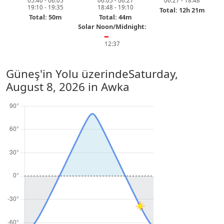
05:40 - 06:05
06:05 - 06:27
06:27 - 18:48
19:10 - 19:35
18:48 - 19:10
Total: 12h 21m
Total: 50m
Total: 44m
Solar Noon/Midnight:
━
12:37
Güneş'in Yolu üzerinde
Saturday,
August 8, 2026
in Awka