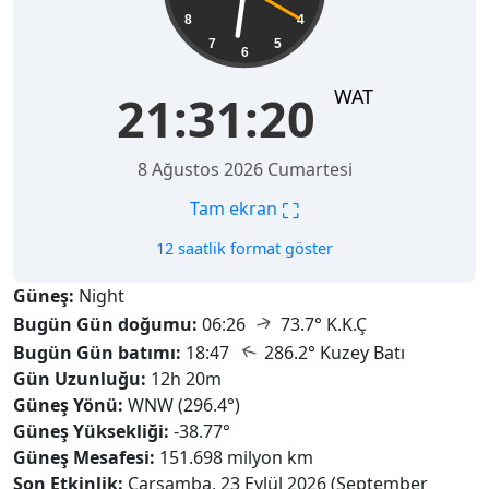
8
4
7
5
6
WAT
21:31:22
8 Ağustos 2026 Cumartesi
⛶
Tam ekran
12 saatlik format göster
Güneş:
Night
↑
Bugün Gün doğumu:
06:26
73.7° K.K.Ç
↑
Bugün Gün batımı:
18:47
286.2° Kuzey Batı
Gün Uzunluğu:
12h 20m
Güneş Yönü:
WNW (296.4°)
Güneş Yüksekliği:
-38.77°
Güneş Mesafesi:
151.698 milyon km
Son Etkinlik:
Çarşamba, 23 Eylül 2026 (September