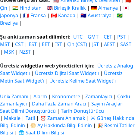
Ülkelerde şu an saat:
🇺🇸 Amerika Birleşik Devletleri
|
🇨🇳
Çin
|
🇮🇳 Hindistan
|
🇬🇧 Birleşik Krallık
|
🇩🇪 Almanya
|
🇯🇵
Japonya
|
🇫🇷 Fransa
|
🇨🇦 Kanada
|
🇦🇺 Avustralya
|
🇧🇷
Brezilya
|
Şu anki zaman
saat dilimleri
:
UTC
|
GMT
|
CET
|
PST
|
MST
|
CST
|
EST
|
EET
|
IST
|
Çin (CST)
|
JST
|
AEST
|
SAST
|
MSK
|
NZST
|
Ücretsiz
widgetlar
web yöneticileri için:
Ücretsiz Analog
Saat Widget'ı
|
Ücretsiz Dijital Saat Widget'ı
|
Ücretsiz
Metin Saat Widget'ı
|
Ücretsiz Kelime Saat Widget'ı
Unix Zamanı
|
Alarm
|
Kronometre
|
Zamanlayıcı
|
Çoklu-
Zamanlayıcı
|
Daha Fazla Zaman Aracı
|
Sayım Araçları
|
Saat Dilimi Dönüştürücü
|
Tarih Dönüştürücü
|
Makale
|
Tatil
|
⏰ Zamanı Anlamak
|
☀️ Güneş Hakkında
Bilgi Edinin
|
🌕 Ay Hakkında Bilgi Edinin
|
🎉 Resmi Tatiller
Bilgisi
|
🌐 Saat Dilimi Bilgisi