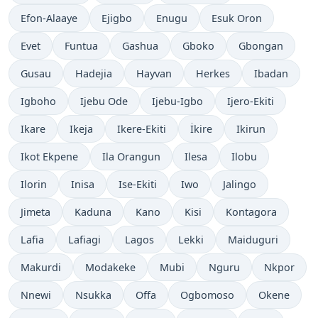
Efon-Alaaye
Ejigbo
Enugu
Esuk Oron
Evet
Funtua
Gashua
Gboko
Gbongan
Gusau
Hadejia
Hayvan
Herkes
Ibadan
Igboho
Ijebu Ode
Ijebu-Igbo
Ijero-Ekiti
Ikare
Ikeja
Ikere-Ekiti
İkire
Ikirun
Ikot Ekpene
Ila Orangun
Ilesa
Ilobu
Ilorin
Inisa
Ise-Ekiti
Iwo
Jalingo
Jimeta
Kaduna
Kano
Kisi
Kontagora
Lafia
Lafiagi
Lagos
Lekki
Maiduguri
Makurdi
Modakeke
Mubi
Nguru
Nkpor
Nnewi
Nsukka
Offa
Ogbomoso
Okene