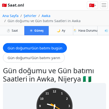
🇹🇷
🇹🇷 Saat.onl
▾
Ana Sayfa
Şehirler
Awka
Gün doğumu ve Gün batımı Saatleri in Awka
⏱️
Saat
☀️
Güneş
🌙
Ay
🌦️
Hava Durumu
💨
Gün doğumu/Gün batımı bugün
Gün doğumu/Gün batımı yarın
Gün doğumu ve Gün batımı
Saatleri in Awka, Nijerya 🇳🇬
21:31:22
12
11
1
10
2
9
3