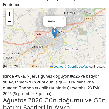
Equinox)
+
×
−
Awka
Leaflet
|
©
OpenStreetMap
contributors
içinde Awka, Nijerya güneş doğuyor
06:26
ve batıyor
18:47
, toplam
12h 20m
gün ışığı — 0 dk daha kısa
dünden. The son etkinlik tarihinde Çarşamba, 23 Eylül
2026 (September Equinox).
Ağustos 2026
Gün doğumu ve Gün
batımı Saatleri in Awka