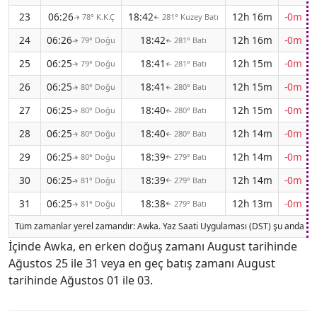
23
06:26
18:42
12h 16m
-0m 19
78° K.K.Ç
281° Kuzey Batı
↑
↑
24
06:26
18:42
12h 16m
-0m 19
79° Doğu
281° Batı
↑
↑
25
06:25
18:41
12h 15m
-0m 19
79° Doğu
281° Batı
↑
↑
26
06:25
18:41
12h 15m
-0m 19
80° Doğu
280° Batı
↑
↑
27
06:25
18:40
12h 15m
-0m 19
80° Doğu
280° Batı
↑
↑
28
06:25
18:40
12h 14m
-0m 19
80° Doğu
280° Batı
↑
↑
29
06:25
18:39
12h 14m
-0m 19
80° Doğu
279° Batı
↑
↑
30
06:25
18:39
12h 14m
-0m 19
81° Doğu
279° Batı
↑
↑
31
06:25
18:38
12h 13m
-0m 19
81° Doğu
279° Batı
↑
↑
Tüm zamanlar yerel zamandır: Awka. Yaz Saati Uygulaması (DST) şu anda etk
İçinde Awka, en erken doğuş zamanı August tarihinde
Ağustos 25 ile 31 veya en geç batış zamanı August
tarihinde Ağustos 01 ile 03.