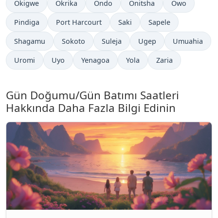
Okigwe
Okrika
Ondo
Onitsha
Owo
Pindiga
Port Harcourt
Saki
Sapele
Shagamu
Sokoto
Suleja
Ugep
Umuahia
Uromi
Uyo
Yenagoa
Yola
Zaria
Gün Doğumu/Gün Batımı Saatleri
Hakkında Daha Fazla Bilgi Edinin