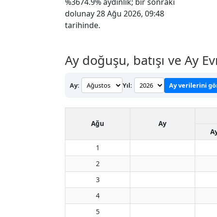
%3674.9% aydınlık; bir sonraki
dolunay 28 Ağu 2026, 09:48
tarihinde.
Ay doğuşu, batışı ve Ay E
Ay:
Yıl:
Ay verilerini g
Ağu
Ay
A
1
2
3
4
5