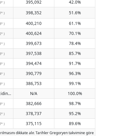
395,092
42.0%
9° )
398,352
51.6%
7° )
400,210
61.1%
8° )
400,624
70.1%
2° )
399,673
78.4%
1° )
397,538
85.7%
3° )
394,474
91.7%
8° )
390,779
96.3%
4° )
386,753
99.1%
8° )
Meridyen geçidinden geçmiyor
N/A
100.0%
( N/A )
382,666
98.7%
8° )
378,737
95.2%
2° )
375,115
89.6%
7° )
rılmasını dikkate alır. Tarihler Gregoryen takvimine göre belirlenmiştir. Aydınlan