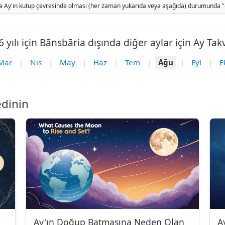
 Ay'ın kutup çevresinde olması (her zaman yukarıda veya aşağıda) durumunda "-" gö
 yılı için Bānsbāria dışında diğer aylar için Ay Tak
Mar
|
Nis
|
May
|
Haz
|
Tem
|
Ağu
|
Eyl
|
E
edinin
Ay'ın Doğup Batmasına Neden Olan
A