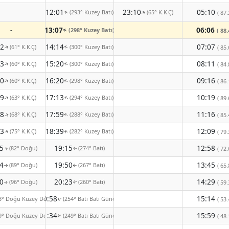
12:01
23:10
05:10
(293° Kuzey Batı)
(65° K.K.Ç)
( 87.
↑
↑
-
13:07
06:06
(298° Kuzey Batı)
↑
( 88.
02
14:14
07:07
(61° K.K.Ç)
(300° Kuzey Batı)
↑
↑
( 85.
03
15:20
08:11
(60° K.K.Ç)
(300° Kuzey Batı)
↑
↑
( 84.
10
16:20
09:16
(60° K.K.Ç)
(298° Kuzey Batı)
↑
↑
( 86.
19
17:13
10:19
(63° K.K.Ç)
(294° Kuzey Batı)
( 89.
↑
↑
28
17:59
11:16
(68° K.K.Ç)
(288° Kuzey Batı)
( 85.
↑
↑
33
18:39
12:09
(75° K.K.Ç)
(282° Kuzey Batı)
( 79.
↑
↑
5
19:15
12:58
(82° Doğu)
(274° Batı)
( 72.
↑
↑
4
19:50
13:45
(89° Doğu)
(267° Batı)
( 65.
↑
↑
0
20:23
14:29
(96° Doğu)
(260° Batı)
( 59.
↑
↑
20:58
15:14
3° Doğu Kuzey Doğu)
(254° Batı Batı Güney)
( 53.
↑
21:34
15:59
9° Doğu Kuzey Doğu)
(249° Batı Batı Güney)
( 48.
↑