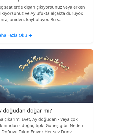
ç saatlerde dışarı çıkıyorsunuz veya erken
lkıyorsunuz ve Ay ufukta alçakta duruyor.
nra, aniden, kayboluyor. Bu s...
aha Fazla Oku
→
y doğudan doğar mı?
a çıkarım: Evet, Ay doğudan - veya çok
kınından - doğar, tıpkı Güneş gibi. Neden
 Doğuyu Takip Ediyor Her şey Düny...