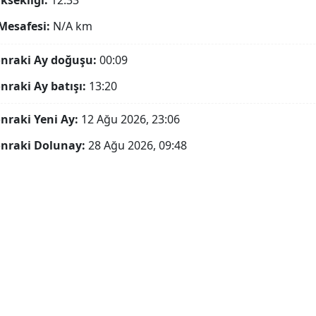
ksekliği:
12.33°
Mesafesi:
N/A
km
onraki Ay doğuşu:
00:09
onraki Ay batışı:
13:20
onraki Yeni Ay:
12 Ağu 2026, 23:06
onraki Dolunay:
28 Ağu 2026, 09:48