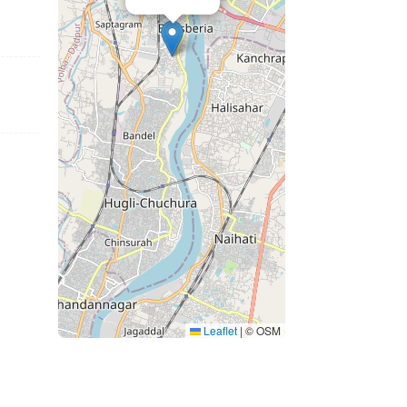
Leaflet
|
© OSM