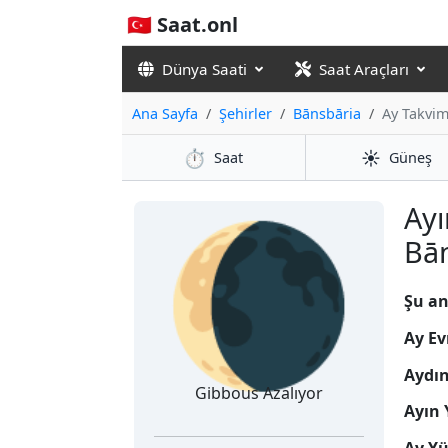
🇹🇷 Saat.onl
Dünya Saati
Saat Araçları
Ana Sayfa
Şehirler
Bānsbāria
Ay Takvim
⏱️
☀️
Saat
Güneş
🌘
Ayı
Bān
Şu an
Ay Ev
Aydı
Gibbous Azalıyor
Ayın 