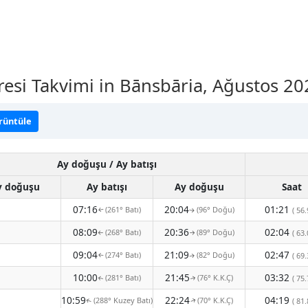
vresi Takvimi in Bānsbāria, Ağustos 20
örüntüle
Ay doğuşu / Ay batışı
y doğuşu
Ay batışı
Ay doğuşu
Saat
07:16
20:04
01:21
(261° Batı)
(96° Doğu)
( 56.
↑
↑
08:09
20:36
02:04
(268° Batı)
(89° Doğu)
( 63.
↑
↑
09:04
21:09
02:47
(274° Batı)
(82° Doğu)
( 69.
↑
↑
10:00
21:45
03:32
(281° Batı)
(76° K.K.Ç)
( 75.
↑
↑
10:59
22:24
04:19
(288° Kuzey Batı)
(70° K.K.Ç)
( 81.
↑
↑