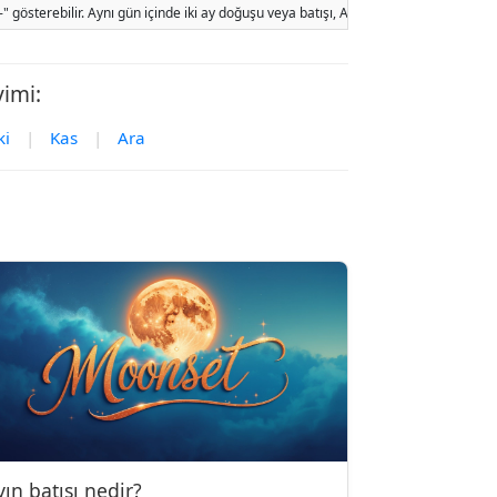
sterebilir. Aynı gün içinde iki ay doğuşu veya batışı, Ay'ın yörünge hareketi ve y
vimi:
ki
|
Kas
|
Ara
yın batışı nedir?