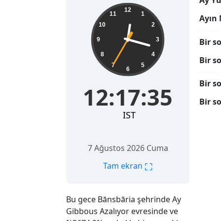
Ay Yü
12:17:36
12
11
1
Ayın 
10
2
9
3
Bir s
8
4
Bir s
7
5
6
Bir s
12:17:36
Bir s
IST
7 Ağustos 2026 Cuma
⛶
Tam ekran
Bu gece Bānsbāria şehrinde Ay
Gibbous Azalıyor evresinde ve