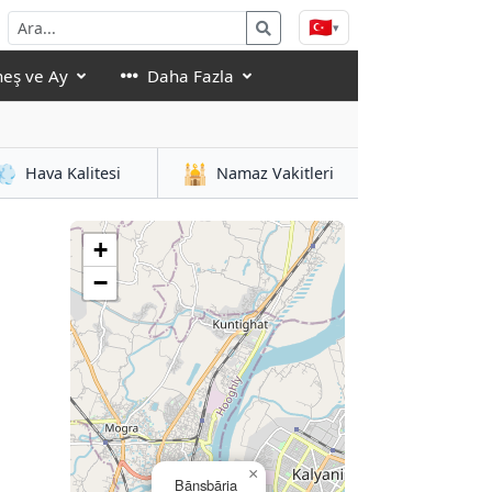
🇹🇷
▾
eş ve Ay
Daha Fazla
💨
🕌
Hava Kalitesi
Namaz Vakitleri
+
−
×
Bānsbāria