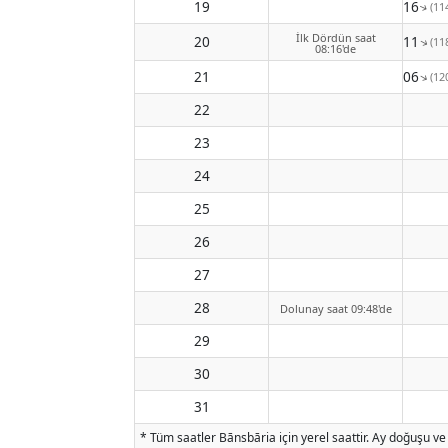
19
11:16
(11
↑
İlk Dördün saat
20
12:11
(11
↑
08:16'de
21
13:06
(12
↑
22
23
24
25
26
27
28
Dolunay saat 09:48'de
29
30
31
* Tüm saatler Bānsbāria için yerel saattir. Ay doğuşu ve