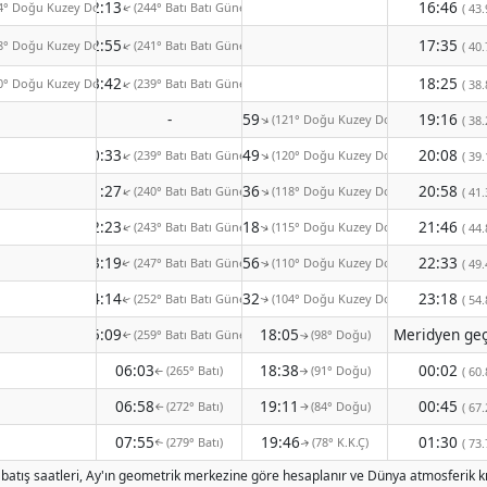
22:13
16:46
4° Doğu Kuzey Doğu)
(244° Batı Batı Güney)
( 43.
↑
22:55
17:35
8° Doğu Kuzey Doğu)
(241° Batı Batı Güney)
↑
( 40.
23:42
18:25
0° Doğu Kuzey Doğu)
(239° Batı Batı Güney)
↑
( 38.
-
13:59
19:16
(121° Doğu Kuzey Doğu)
↑
( 38.
00:33
14:49
20:08
(239° Batı Batı Güney)
(120° Doğu Kuzey Doğu)
↑
↑
( 39.
01:27
15:36
20:58
(240° Batı Batı Güney)
(118° Doğu Kuzey Doğu)
↑
↑
( 41.
02:23
16:18
21:46
(243° Batı Batı Güney)
(115° Doğu Kuzey Doğu)
( 44.
↑
↑
03:19
16:56
22:33
(247° Batı Batı Güney)
(110° Doğu Kuzey Doğu)
( 49.
↑
↑
04:14
17:32
23:18
(252° Batı Batı Güney)
(104° Doğu Kuzey Doğu)
( 54.
↑
↑
05:09
18:05
(259° Batı Batı Güney)
(98° Doğu)
↑
↑
06:03
18:38
00:02
(265° Batı)
(91° Doğu)
( 60.
↑
↑
06:58
19:11
00:45
(272° Batı)
(84° Doğu)
( 67.
↑
↑
07:55
19:46
01:30
(279° Batı)
(78° K.K.Ç)
( 73.
↑
↑
 batış saatleri, Ay'ın geometrik merkezine göre hesaplanır ve Dünya atmosferik kı