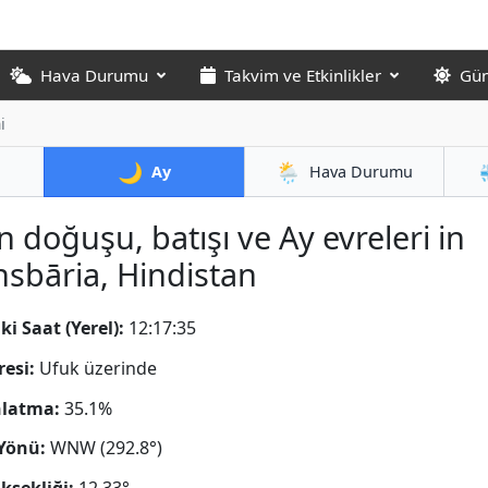
Hava Durumu
Takvim ve Etkinlikler
Gün
i
🌙
🌦️
Ay
Hava Durumu
n doğuşu, batışı ve Ay evreleri in
sbāria, Hindistan
ki Saat (Yerel):
12:17:36
resi:
Ufuk üzerinde
nlatma:
35.1%
Yönü:
WNW (292.8°)