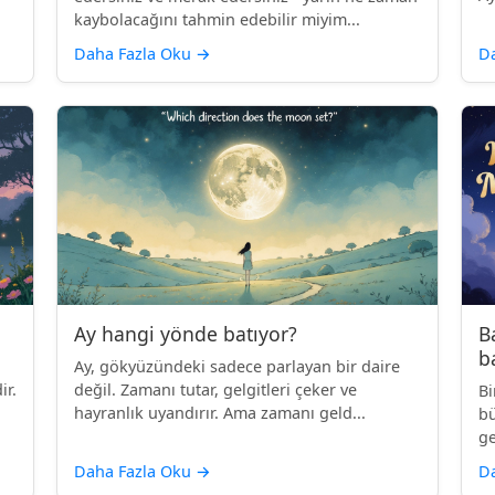
kaybolacağını tahmin edebilir miyim...
Daha Fazla Oku
→
D
Ay hangi yönde batıyor?
B
b
Ay, gökyüzündeki sadece parlayan bir daire
ir.
değil. Zamanı tutar, gelgitleri çeker ve
Bi
hayranlık uyandırır. Ama zamanı geld...
bü
ge
Daha Fazla Oku
→
D