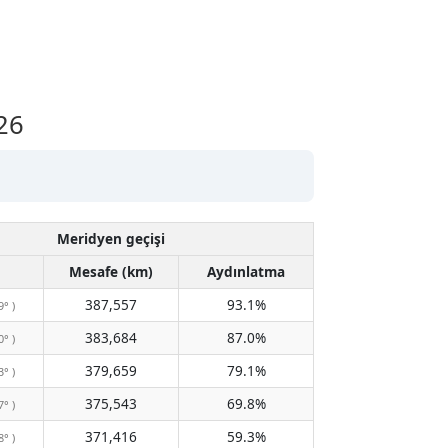
26
Meridyen geçişi
Mesafe (km)
Aydınlatma
387,557
93.1%
9° )
383,684
87.0%
0° )
379,659
79.1%
3° )
375,543
69.8%
7° )
371,416
59.3%
8° )