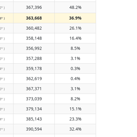
367,396
48.2%
2° )
363,668
36.9%
4° )
360,482
26.1%
6° )
358,148
16.4%
8° )
356,992
8.5%
1° )
357,288
3.1%
6° )
359,178
0.3%
4° )
362,619
0.4%
3° )
367,371
3.1%
6° )
373,039
8.2%
8° )
379,134
15.1%
3° )
385,143
23.3%
4° )
390,594
32.4%
1° )