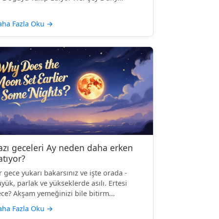
aha Fazla Oku
→
azı geceleri Ay neden daha erken
atıyor?
r gece yukarı bakarsınız ve işte orada -
yük, parlak ve yükseklerde asılı. Ertesi
ce? Akşam yemeğinizi bile bitirm...
aha Fazla Oku
→