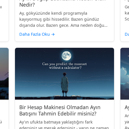
Nedir?
ı
Ge
ka
Ay, gökyüzünde kendi programıyla
So
kayıyormuş gibi hissedilir. Bazen gündüz
dışarıda olur. Bazen gece. Ama neden doğup
bat...
Daha Fazla Oku
→
D
Bir Hesap Makinesi Olmadan Ayın
A
Batışını Tahmin Edebilir misiniz?
An
zü
ya
Ay’ın ufukta batmaya yaklaştığını fark
Ay
edersiniz ve merak edersiniz - yarın ne zaman