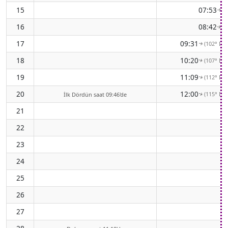
15
07:53
(8
↑
16
08:42
(9
↑
17
09:31
(102° Do
↑
18
10:20
(107° Do
↑
19
11:09
(112° Do
↑
20
12:00
(115° Do
İlk Dördün saat 09:46'de
↑
21
22
23
24
25
26
27