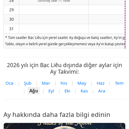
28
Dolunay saat 11:18'de
29
30
31
* Tüm saatler Bạc Liêu için yerel saattir. Ay doğuşu ve batış saatleri, Ay'ın 
Tablo, olayın o belirli yerel günde gerçekleşmemesi veya Ay'ın kutup çevresind
2026 yılı için Bạc Liêu dışında diğer aylar için
Ay Takvimi:
Oca
|
Şub
|
Mar
|
Nis
|
May
|
Haz
|
Tem
|
Ağu
|
Eyl
|
Eki
|
Kas
|
Ara
Ay hakkında daha fazla bilgi edinin