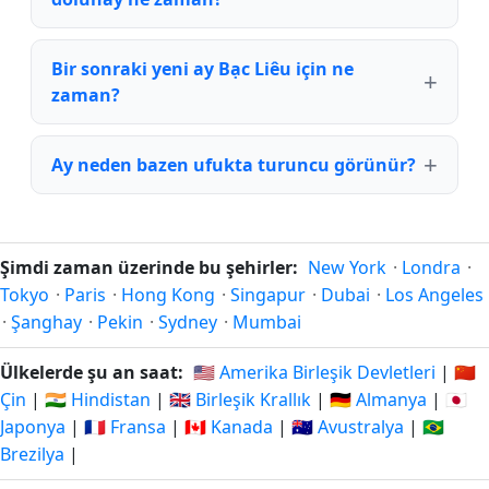
Bir sonraki yeni ay Bạc Liêu için ne
zaman?
Ay neden bazen ufukta turuncu görünür?
Şimdi zaman üzerinde bu şehirler:
New York
·
Londra
·
Tokyo
·
Paris
·
Hong Kong
·
Singapur
·
Dubai
·
Los Angeles
·
Şanghay
·
Pekin
·
Sydney
·
Mumbai
Ülkelerde şu an saat:
🇺🇸 Amerika Birleşik Devletleri
|
🇨🇳
Çin
|
🇮🇳 Hindistan
|
🇬🇧 Birleşik Krallık
|
🇩🇪 Almanya
|
🇯🇵
Japonya
|
🇫🇷 Fransa
|
🇨🇦 Kanada
|
🇦🇺 Avustralya
|
🇧🇷
Brezilya
|