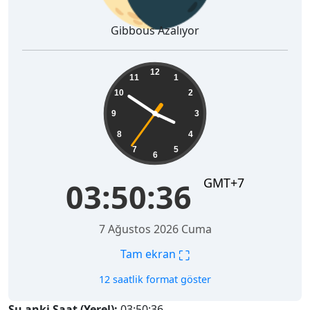
Gibbous Azalıyor
03:50:38
12
11
1
10
2
9
3
8
4
7
5
6
GMT+7
03:50:38
7 Ağustos 2026 Cuma
⛶
Tam ekran
12 saatlik format göster
Şu anki Saat (Yerel):
03:50:38