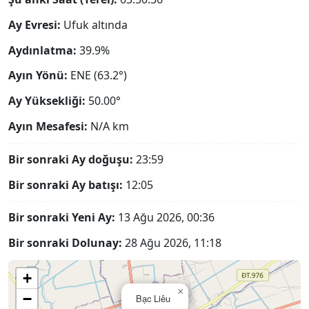
Ay Evresi:
Ufuk altında
Aydınlatma:
39.9%
Ayın Yönü:
ENE (63.2°)
Ay Yüksekliği:
50.00°
Ayın Mesafesi:
N/A
km
Bir sonraki Ay doğuşu:
23:59
Bir sonraki Ay batışı:
12:05
Bir sonraki Yeni Ay:
13 Ağu 2026, 00:36
Bir sonraki Dolunay:
28 Ağu 2026, 11:18
+
×
−
Bạc Liêu