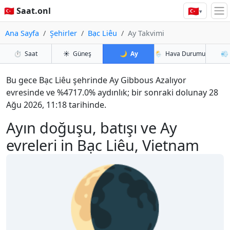
🇹🇷
🇹🇷 Saat.onl
▾
Ana Sayfa
Şehirler
Bạc Liêu
Ay Takvimi
⏱️
Saat
☀️
Güneş
🌙
Ay
🌦️
Hava Durumu
💨
Bu gece Bạc Liêu şehrinde Ay Gibbous Azalıyor
evresinde ve %4717.0% aydınlık; bir sonraki dolunay 28
Ağu 2026, 11:18 tarihinde.
Ayın doğuşu, batışı ve Ay
evreleri in Bạc Liêu, Vietnam
🌘