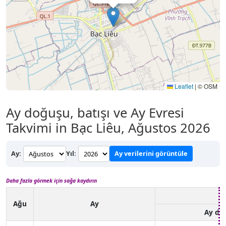
Leaflet
|
© OSM
Ay doğuşu, batışı ve Ay Evresi
Takvimi in Bạc Liêu, Ağustos 2026
Ay:
Yıl:
Ay verilerini görüntüle
Daha fazla görmek için sağa kaydırın
Ağu
Ay
Ay do