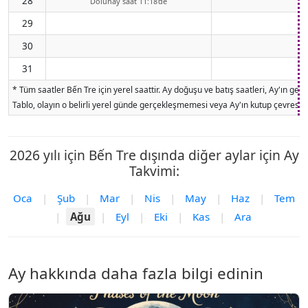
28
Dolunay saat 11:18'de
29
30
31
* Tüm saatler Bến Tre için yerel saattir. Ay doğuşu ve batış saatleri, Ay'ın g
Tablo, olayın o belirli yerel günde gerçekleşmemesi veya Ay'ın kutup çevresind
2026 yılı için Bến Tre dışında diğer aylar için Ay
Takvimi:
Oca
|
Şub
|
Mar
|
Nis
|
May
|
Haz
|
Tem
|
Ağu
|
Eyl
|
Eki
|
Kas
|
Ara
Ay hakkında daha fazla bilgi edinin