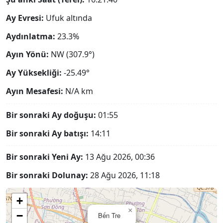
Ay Evresi:
Ufuk altında
Aydınlatma:
23.3%
Ayın Yönü:
NW (307.9°)
Ay Yüksekliği:
-25.49°
Ayın Mesafesi:
N/A
km
Bir sonraki Ay doğuşu:
01:55
Bir sonraki Ay batışı:
14:11
Bir sonraki Yeni Ay:
13 Ağu 2026, 00:36
Bir sonraki Dolunay:
28 Ağu 2026, 11:18
+
×
−
Bến Tre