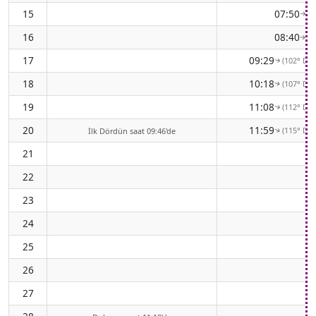
15
07:50
(8
↑
16
08:40
(9
↑
17
09:29
(102° Do
↑
18
10:18
(107° Do
↑
19
11:08
(112° Do
↑
20
11:59
(115° Do
İlk Dördün saat 09:46'de
↑
21
22
23
24
25
26
27