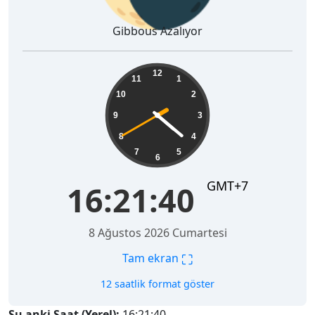
Gibbous Azalıyor
16:21:41
12
11
1
10
2
9
3
8
4
7
5
6
GMT+7
16:21:41
8 Ağustos 2026 Cumartesi
⛶
Tam ekran
12 saatlik format göster
Şu anki Saat (Yerel):
16:21:41