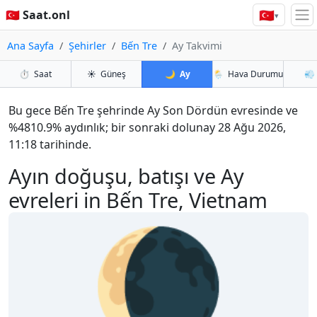
🇹🇷
🇹🇷 Saat.onl
▾
Ana Sayfa
Şehirler
Bến Tre
Ay Takvimi
⏱️
Saat
☀️
Güneş
🌙
Ay
🌦️
Hava Durumu
💨
Bu gece Bến Tre şehrinde Ay Son Dördün evresinde ve
%4810.9% aydınlık; bir sonraki dolunay 28 Ağu 2026,
11:18 tarihinde.
Ayın doğuşu, batışı ve Ay
evreleri in Bến Tre, Vietnam
🌘