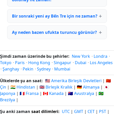
Bir sonraki yeni ay Bến Tre için ne zaman?
Ay neden bazen ufukta turuncu görünür?
Şimdi zaman üzerinde bu şehirler:
New York
·
Londra
·
Tokyo
·
Paris
·
Hong Kong
·
Singapur
·
Dubai
·
Los Angeles
·
Şanghay
·
Pekin
·
Sydney
·
Mumbai
Ülkelerde şu an saat:
🇺🇸 Amerika Birleşik Devletleri
|
🇨🇳
Çin
|
🇮🇳 Hindistan
|
🇬🇧 Birleşik Krallık
|
🇩🇪 Almanya
|
🇯🇵
Japonya
|
🇫🇷 Fransa
|
🇨🇦 Kanada
|
🇦🇺 Avustralya
|
🇧🇷
Brezilya
|
Şu anki zaman
saat dilimleri
:
UTC
|
GMT
|
CET
|
PST
|