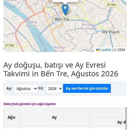
Leaflet
|
© OSM
Ay doğuşu, batışı ve Ay Evresi
Takvimi in Bến Tre, Ağustos 2026
Ay:
Yıl:
Ay verilerini görüntüle
Daha fazla görmek için sağa kaydırın
Ağu
Ay
Ay do