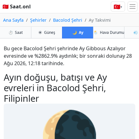
🇹🇷
🇹🇷 Saat.onl
▾
Ana Sayfa
Şehirler
Bacolod Şehri
Ay Takvimi
⏱️
Saat
☀️
Güneş
🌙
Ay
🌦️
Hava Durumu
💨
Bu gece Bacolod Şehri şehrinde Ay Gibbous Azalıyor
evresinde ve %2862.9% aydınlık; bir sonraki dolunay 28
Ağu 2026, 12:18 tarihinde.
Ayın doğuşu, batışı ve Ay
evreleri in Bacolod Şehri,
Filipinler
🌘