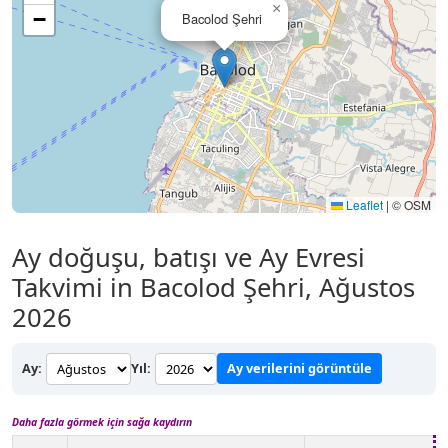
×
−
Bacolod Şehri
Leaflet
|
© OSM
Ay doğuşu, batışı ve Ay Evresi
Takvimi in Bacolod Şehri, Ağustos
2026
Ay:
Yıl:
Ay verilerini görüntüle
Daha fazla görmek için sağa kaydırın