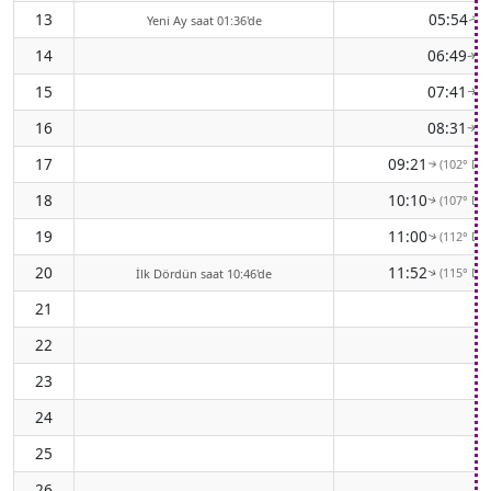
13
05:54
(7
Yeni Ay saat 01:36'de
↑
14
06:49
(8
↑
15
07:41
(8
↑
16
08:31
(9
↑
17
09:21
(102° Do
↑
18
10:10
(107° Do
↑
19
11:00
(112° Do
↑
20
11:52
(115° Do
İlk Dördün saat 10:46'de
↑
21
22
23
24
25
26