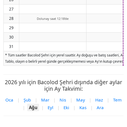
27
28
Dolunay saat 12:18'de
29
30
31
* Tüm saatler Bacolod Şehri için yerel saattir. Ay doğuşu ve batış saatleri, A
Tablo, olayın o belirli yerel günde gerçekleşmemesi veya Ay'ın kutup çevresind
2026 yılı için Bacolod Şehri dışında diğer aylar
için Ay Takvimi:
Oca
|
Şub
|
Mar
|
Nis
|
May
|
Haz
|
Tem
|
Ağu
|
Eyl
|
Eki
|
Kas
|
Ara