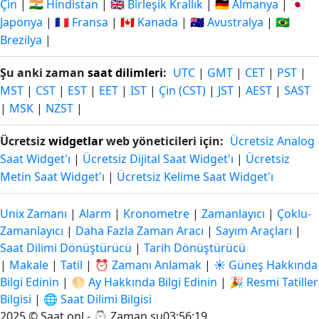
Çin
|
🇮🇳 Hindistan
|
🇬🇧 Birleşik Krallık
|
🇩🇪 Almanya
|
🇯🇵
Japonya
|
🇫🇷 Fransa
|
🇨🇦 Kanada
|
🇦🇺 Avustralya
|
🇧🇷
Brezilya
|
Şu anki zaman
saat dilimleri
:
UTC
|
GMT
|
CET
|
PST
|
MST
|
CST
|
EST
|
EET
|
IST
|
Çin (CST)
|
JST
|
AEST
|
SAST
|
MSK
|
NZST
|
Ücretsiz
widgetlar
web yöneticileri için:
Ücretsiz Analog
Saat Widget'ı
|
Ücretsiz Dijital Saat Widget'ı
|
Ücretsiz
Metin Saat Widget'ı
|
Ücretsiz Kelime Saat Widget'ı
Unix Zamanı
|
Alarm
|
Kronometre
|
Zamanlayıcı
|
Çoklu-
Zamanlayıcı
|
Daha Fazla Zaman Aracı
|
Sayım Araçları
|
Saat Dilimi Dönüştürücü
|
Tarih Dönüştürücü
|
Makale
|
Tatil
|
⏰ Zamanı Anlamak
|
☀️ Güneş Hakkında
Bilgi Edinin
|
🌕 Ay Hakkında Bilgi Edinin
|
🎉 Resmi Tatiller
Bilgisi
|
🌐 Saat Dilimi Bilgisi
2025 © Saat.onl - ⌚
Zaman şu03:56:20