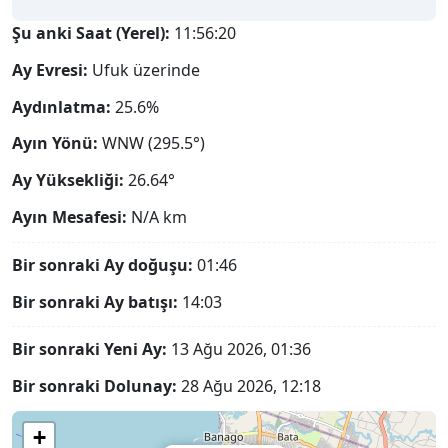
Şu anki Saat (Yerel):
11:56:21
Ay Evresi:
Ufuk üzerinde
Aydınlatma:
25.6%
Ayın Yönü:
WNW (295.5°)
Ay Yüksekliği:
26.64°
Ayın Mesafesi:
N/A
km
Bir sonraki Ay doğuşu:
01:46
Bir sonraki Ay batışı:
14:03
Bir sonraki Yeni Ay:
13 Ağu 2026, 01:36
Bir sonraki Dolunay:
28 Ağu 2026, 12:18
+