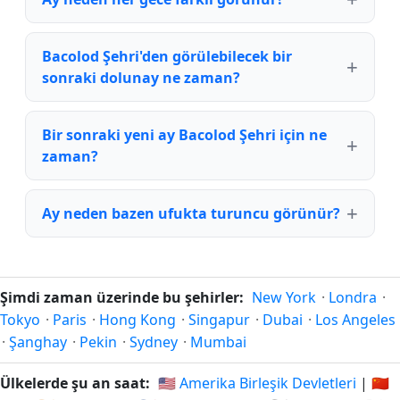
Bacolod Şehri'den görülebilecek bir
sonraki dolunay ne zaman?
Bir sonraki yeni ay Bacolod Şehri için ne
zaman?
Ay neden bazen ufukta turuncu görünür?
Şimdi zaman üzerinde bu şehirler:
New York
·
Londra
·
Tokyo
·
Paris
·
Hong Kong
·
Singapur
·
Dubai
·
Los Angeles
·
Şanghay
·
Pekin
·
Sydney
·
Mumbai
Ülkelerde şu an saat:
🇺🇸 Amerika Birleşik Devletleri
|
🇨🇳