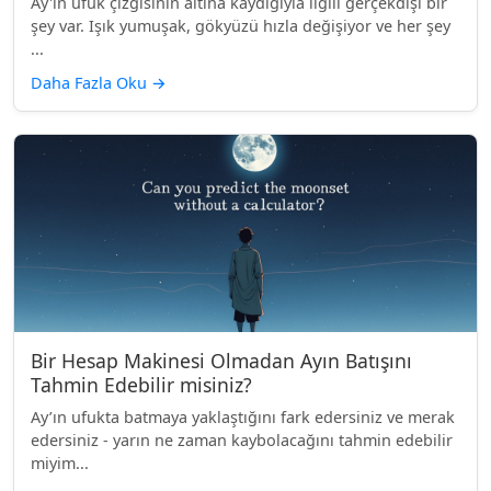
Ay'ın ufuk çizgisinin altına kaydığıyla ilgili gerçekdışı bir
şey var. Işık yumuşak, gökyüzü hızla değişiyor ve her şey
...
Daha Fazla Oku
→
Bir Hesap Makinesi Olmadan Ayın Batışını
Tahmin Edebilir misiniz?
Ay’ın ufukta batmaya yaklaştığını fark edersiniz ve merak
edersiniz - yarın ne zaman kaybolacağını tahmin edebilir
miyim...