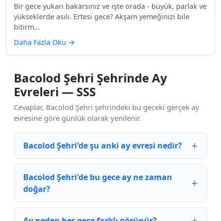
Bir gece yukarı bakarsınız ve işte orada - büyük, parlak ve
yükseklerde asılı. Ertesi gece? Akşam yemeğinizi bile
bitirm...
Daha Fazla Oku
→
Bacolod Şehri Şehrinde Ay
Evreleri — SSS
Cevaplar, Bacolod Şehri şehrindeki bu geceki gerçek ay
evresine göre günlük olarak yenilenir.
Bacolod Şehri'de şu anki ay evresi nedir?
Bacolod Şehri'de bu gece ay ne zaman
doğar?
Ay neden her gece farklı görünür?