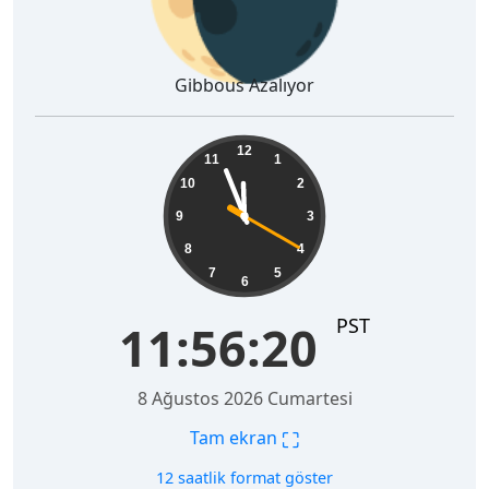
Gibbous Azalıyor
11:56:21
12
11
1
10
2
9
3
8
4
7
5
6
PST
11:56:21
8 Ağustos 2026 Cumartesi
⛶
Tam ekran
12 saatlik format göster