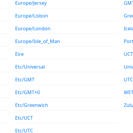
Europe/Jersey
GM
Europe/Lisbon
Gre
Europe/London
Ice
Europe/Isle_of_Man
Por
Eire
UCT
Etc/Universal
Uni
Etc/GMT
UTC
Etc/GMT+0
WE
Etc/Greenwich
Zul
Etc/UCT
Etc/UTC