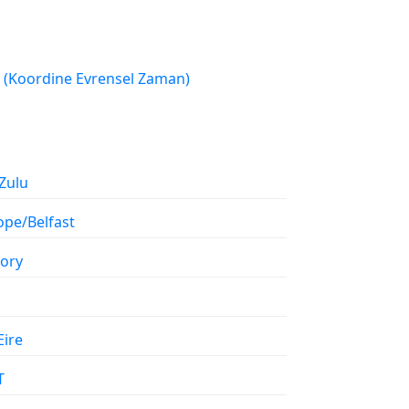
UTC (Koordine Evrensel Zaman)
Zulu
ope/Belfast
tory
Eire
T