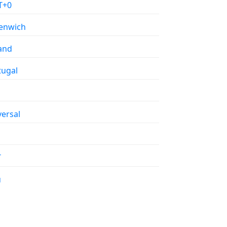
T+0
enwich
land
tugal
versal
T
u