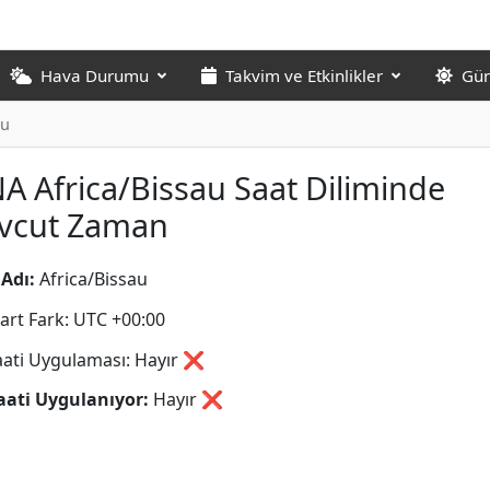
Hava Durumu
Takvim ve Etkinlikler
Gün
au
A Africa/Bissau Saat Diliminde
vcut Zaman
Adı:
Africa/Bissau
art Fark: UTC +00:00
aati Uygulaması: Hayır ❌
aati Uygulanıyor:
Hayır
❌