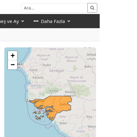
eş ve Ay
Daha Fazla
+
−