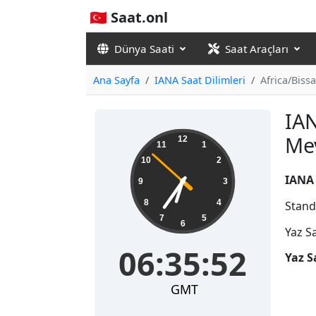
🇹🇷 Saat.onl
Dünya Saati
Saat Araçları
Ana Sayfa
IANA Saat Dilimleri
Africa/Biss
IAN
06:35:53
Me
12
11
1
10
2
IANA 
9
3
8
4
Stand
7
5
6
Yaz S
06:35:53
Yaz S
GMT