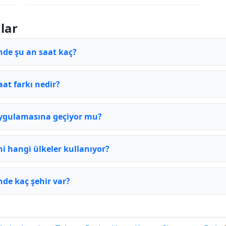
lar
nde şu an saat kaç?
aat farkı nedir?
 uygulamasına geçiyor mu?
ni hangi ülkeler kullanıyor?
nde kaç şehir var?