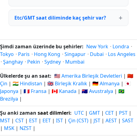
Etc/GMT saat diliminde kaç şehir var?
Şimdi zaman üzerinde bu şehirler:
New York
·
Londra
·
Tokyo
·
Paris
·
Hong Kong
·
Singapur
·
Dubai
·
Los Angeles
·
Şanghay
·
Pekin
·
Sydney
·
Mumbai
Ülkelerde şu an saat:
🇺🇸 Amerika Birleşik Devletleri
|
🇨🇳
Çin
|
🇮🇳 Hindistan
|
🇬🇧 Birleşik Krallık
|
🇩🇪 Almanya
|
🇯🇵
Japonya
|
🇫🇷 Fransa
|
🇨🇦 Kanada
|
🇦🇺 Avustralya
|
🇧🇷
Brezilya
|
Şu anki zaman
saat dilimleri
:
UTC
|
GMT
|
CET
|
PST
|
MST
|
CST
|
EST
|
EET
|
IST
|
Çin (CST)
|
JST
|
AEST
|
SAST
|
MSK
|
NZST
|