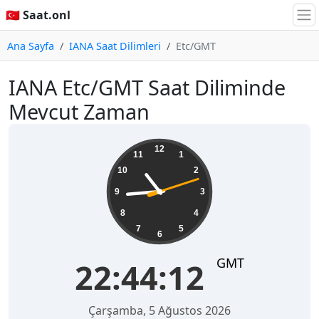
🇹🇷 Saat.onl
Ana Sayfa
IANA Saat Dilimleri
Etc/GMT
IANA Etc/GMT Saat Diliminde
Mevcut Zaman
22:44:12
12
11
1
10
2
9
3
8
4
7
5
6
GMT
22:44:12
Çarşamba, 5 Ağustos 2026