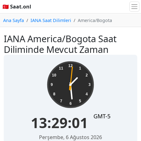
🇹🇷 Saat.onl
Ana Sayfa
IANA Saat Dilimleri
America/Bogota
IANA America/Bogota Saat
Diliminde Mevcut Zaman
13:29:02
12
11
1
10
2
9
3
8
4
7
5
6
GMT-5
13:29:02
Perşembe, 6 Ağustos 2026