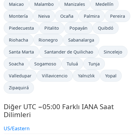
Maicao
Malambo
Manizales
Medellín
Montería
Neiva
Ocaña
Palmira
Pereira
Piedecuesta
Pitalito
Popayán
Quibdó
Riohacha
Rionegro
Sabanalarga
Santa Marta
Santander de Quilichao
Sincelejo
Soacha
Sogamoso
Tuluá
Tunja
Valledupar
Villavicencio
Yalnızlık
Yopal
Zipaquirá
Diğer UTC −05:00 Farklı IANA Saat
Dilimleri
US/Eastern