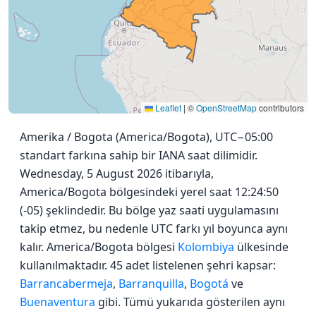
Leaflet
|
©
OpenStreetMap
contributors
Amerika / Bogota (America/Bogota), UTC−05:00
standart farkına sahip bir IANA saat dilimidir.
Wednesday, 5 August 2026 itibarıyla,
America/Bogota bölgesindeki yerel saat 12:24:50
(-05) şeklindedir. Bu bölge yaz saati uygulamasını
takip etmez, bu nedenle UTC farkı yıl boyunca aynı
kalır. America/Bogota bölgesi
Kolombiya
ülkesinde
kullanılmaktadır. 45 adet listelenen şehri kapsar:
Barrancabermeja
,
Barranquilla
,
Bogotá
ve
Buenaventura
gibi. Tümü yukarıda gösterilen aynı