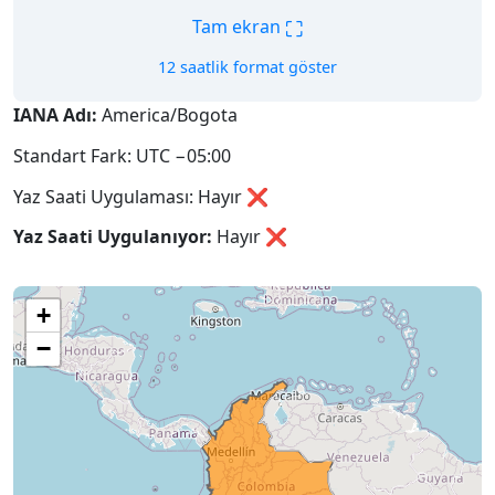
⛶
Tam ekran
12 saatlik format göster
IANA Adı:
America/Bogota
Standart Fark: UTC −05:00
Yaz Saati Uygulaması: Hayır ❌
Yaz Saati Uygulanıyor:
Hayır
❌
+
−