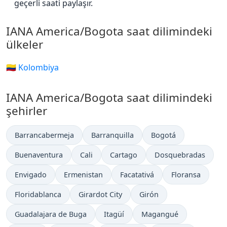
geçerli saati paylaşır.
IANA America/Bogota saat dilimindeki
ülkeler
🇨🇴 Kolombiya
IANA America/Bogota saat dilimindeki
şehirler
Barrancabermeja
Barranquilla
Bogotá
Buenaventura
Cali
Cartago
Dosquebradas
Envigado
Ermenistan
Facatativá
Floransa
Floridablanca
Girardot City
Girón
Guadalajara de Buga
Itagüí
Magangué