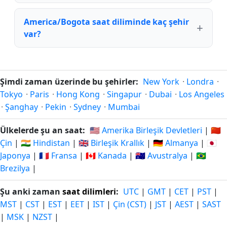
America/Bogota saat diliminde kaç şehir
var?
Şimdi zaman üzerinde bu şehirler:
New York
·
Londra
·
Tokyo
·
Paris
·
Hong Kong
·
Singapur
·
Dubai
·
Los Angeles
·
Şanghay
·
Pekin
·
Sydney
·
Mumbai
Ülkelerde şu an saat:
🇺🇸 Amerika Birleşik Devletleri
|
🇨🇳
Çin
|
🇮🇳 Hindistan
|
🇬🇧 Birleşik Krallık
|
🇩🇪 Almanya
|
🇯🇵
Japonya
|
🇫🇷 Fransa
|
🇨🇦 Kanada
|
🇦🇺 Avustralya
|
🇧🇷
Brezilya
|
Şu anki zaman
saat dilimleri
:
UTC
|
GMT
|
CET
|
PST
|
MST
|
CST
|
EST
|
EET
|
IST
|
Çin (CST)
|
JST
|
AEST
|
SAST
|
MSK
|
NZST
|