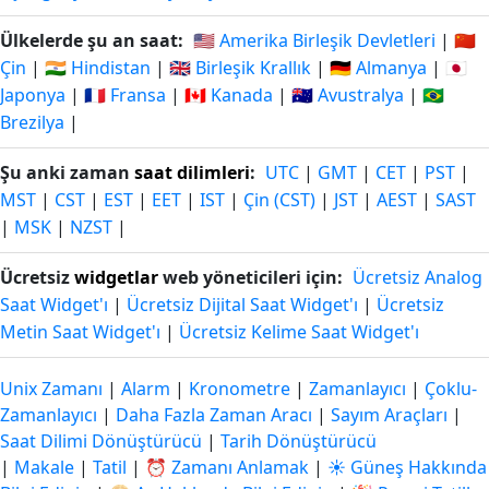
Ülkelerde şu an saat:
🇺🇸 Amerika Birleşik Devletleri
|
🇨🇳
Çin
|
🇮🇳 Hindistan
|
🇬🇧 Birleşik Krallık
|
🇩🇪 Almanya
|
🇯🇵
Japonya
|
🇫🇷 Fransa
|
🇨🇦 Kanada
|
🇦🇺 Avustralya
|
🇧🇷
Brezilya
|
Şu anki zaman
saat dilimleri
:
UTC
|
GMT
|
CET
|
PST
|
MST
|
CST
|
EST
|
EET
|
IST
|
Çin (CST)
|
JST
|
AEST
|
SAST
|
MSK
|
NZST
|
Ücretsiz
widgetlar
web yöneticileri için:
Ücretsiz Analog
Saat Widget'ı
|
Ücretsiz Dijital Saat Widget'ı
|
Ücretsiz
Metin Saat Widget'ı
|
Ücretsiz Kelime Saat Widget'ı
Unix Zamanı
|
Alarm
|
Kronometre
|
Zamanlayıcı
|
Çoklu-
Zamanlayıcı
|
Daha Fazla Zaman Aracı
|
Sayım Araçları
|
Saat Dilimi Dönüştürücü
|
Tarih Dönüştürücü
|
Makale
|
Tatil
|
⏰ Zamanı Anlamak
|
☀️ Güneş Hakkında