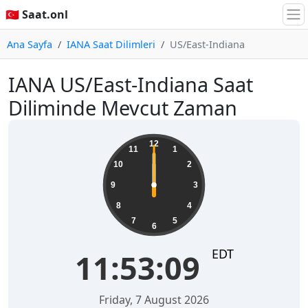
🇹🇷 Saat.onl
Ana Sayfa
IANA Saat Dilimleri
US/East-Indiana
IANA US/East-Indiana Saat
Diliminde Mevcut Zaman
12
11
1
10
2
9
3
8
4
7
5
6
EDT
11:53:09
Friday, 7 August 2026