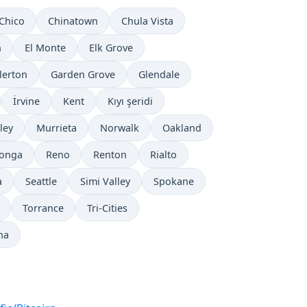
Chico
Chinatown
Chula Vista
n
El Monte
Elk Grove
lerton
Garden Grove
Glendale
İrvine
Kent
Kıyı şeridi
ley
Murrieta
Norwalk
Oakland
onga
Reno
Renton
Rialto
a
Seattle
Simi Valley
Spokane
Torrance
Tri-Cities
na