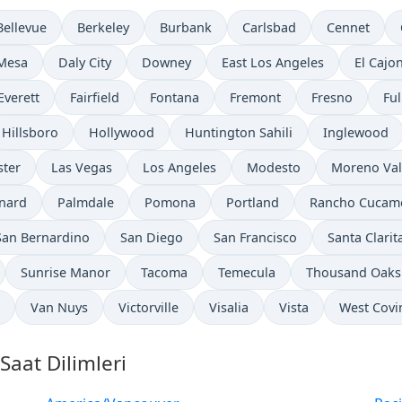
Bellevue
Berkeley
Burbank
Carlsbad
Cennet
Mesa
Daly City
Downey
East Los Angeles
El Cajo
Everett
Fairfield
Fontana
Fremont
Fresno
Ful
Hillsboro
Hollywood
Huntington Sahili
Inglewood
ster
Las Vegas
Los Angeles
Modesto
Moreno Val
nard
Palmdale
Pomona
Portland
Rancho Cucam
San Bernardino
San Diego
San Francisco
Santa Clarit
Sunrise Manor
Tacoma
Temecula
Thousand Oaks
Van Nuys
Victorville
Visalia
Vista
West Covi
Saat Dilimleri