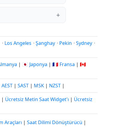
i
·
Los Angeles
·
Şanghay
·
Pekin
·
Sydney
·
 Almanya
|
🇯🇵 Japonya
|
🇫🇷 Fransa
|
🇨🇦
|
AEST
|
SAST
|
MSK
|
NZST
|
|
Ücretsiz Metin Saat Widget'ı
|
Ücretsiz
m Araçları
|
Saat Dilimi Dönüştürücü
|