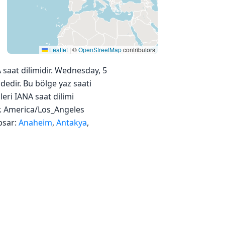
Leaflet
|
©
OpenStreetMap
contributors
saat dilimidir. Wednesday, 5
dedir. Bu bölge yaz saati
eri IANA saat dilimi
ır. America/Los_Angeles
psar:
Anaheim
,
Antakya
,