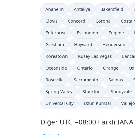
Anaheim
Antakya
Bakersfield
Clovis
Concord
Corona
Costa 
Enterprise
Escondido
Eugene
Gresham
Hayward
Henderson
Koreatown
Kuzey Las Vegas
Lanca
Oceanside
Ontario
Orange
Ox
Roseville
Sacramento
Salinas
Spring Valley
Stockton
Sunnyvale
Universal City
Uzun Kumsal
Vallejo
Diğer UTC −08:00 Farklı IANA 