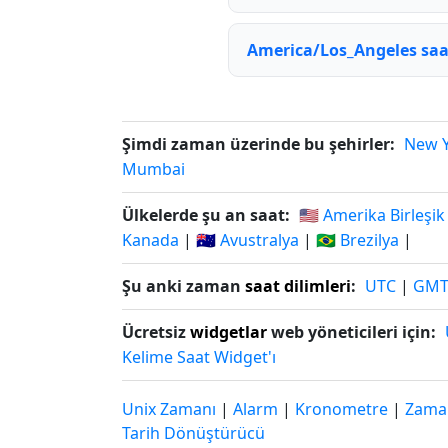
America/Los_Angeles saat
Şimdi zaman üzerinde bu şehirler:
New 
Mumbai
Ülkelerde şu an saat:
🇺🇸 Amerika Birleşik
Kanada
|
🇦🇺 Avustralya
|
🇧🇷 Brezilya
|
Şu anki zaman
saat dilimleri
:
UTC
|
GM
Ücretsiz
widgetlar
web yöneticileri için:
Kelime Saat Widget'ı
Unix Zamanı
|
Alarm
|
Kronometre
|
Zaman
Tarih Dönüştürücü