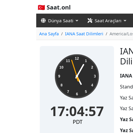
🇹🇷 Saat.onl
Dünya Saati
Saat Araçları
Ana Sayfa
IANA Saat Dilimleri
America/Lo
IA
17:04:58
Di
12
11
1
10
2
IANA 
9
3
8
4
Stand
7
5
6
Yaz S
17:04:58
Yaz S
Yaz S
PDT
Yaz S