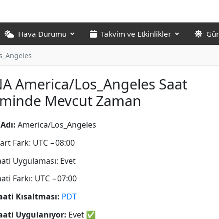
Hava Durumu
Takvim ve Etkinlikler
Gün
s_Angeles
NA America/Los_Angeles Saat
liminde Mevcut Zaman
Adı:
America/Los_Angeles
art Fark: UTC −08:00
aati Uygulaması: Evet
aati Farkı: UTC −07:00
aati Kısaltması:
PDT
aati Uygulanıyor:
Evet
✅