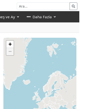
eş ve Ay
Daha Fazla
+
−