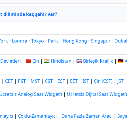
 diliminde kaç şehir var?
York
·
Londra
·
Tokyo
·
Paris
·
Hong Kong
·
Singapur
·
Duba
 Devletleri
|
🇨🇳 Çin
|
🇮🇳 Hindistan
|
🇬🇧 Birleşik Krallık
|
🇩🇪
T
|
CET
|
PST
|
MST
|
CST
|
EST
|
EET
|
IST
|
Çin (CST)
|
JST
Ücretsiz Analog Saat Widget'ı
|
Ücretsiz Dijital Saat Widget'ı
layıcı
|
Çoklu-Zamanlayıcı
|
Daha Fazla Zaman Aracı
|
Sayı