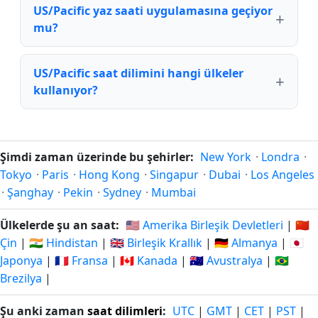
US/Pacific yaz saati uygulamasına geçiyor
mu?
US/Pacific saat dilimini hangi ülkeler
kullanıyor?
Şimdi zaman üzerinde bu şehirler:
New York
·
Londra
·
Tokyo
·
Paris
·
Hong Kong
·
Singapur
·
Dubai
·
Los Angeles
·
Şanghay
·
Pekin
·
Sydney
·
Mumbai
Ülkelerde şu an saat:
🇺🇸 Amerika Birleşik Devletleri
|
🇨🇳
Çin
|
🇮🇳 Hindistan
|
🇬🇧 Birleşik Krallık
|
🇩🇪 Almanya
|
🇯🇵
Japonya
|
🇫🇷 Fransa
|
🇨🇦 Kanada
|
🇦🇺 Avustralya
|
🇧🇷
Brezilya
|
Şu anki zaman
saat dilimleri
:
UTC
|
GMT
|
CET
|
PST
|