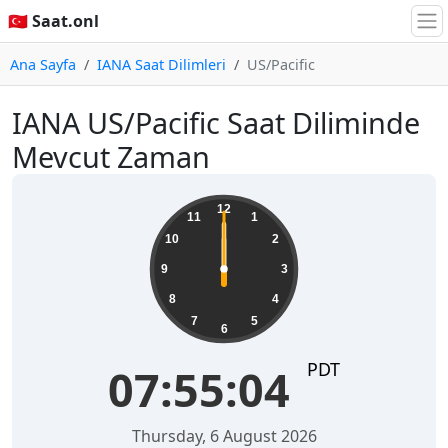
🇹🇷 Saat.onl
Ana Sayfa
IANA Saat Dilimleri
US/Pacific
IANA US/Pacific Saat Diliminde
Mevcut Zaman
12
11
1
10
2
9
3
8
4
7
5
6
PDT
07:55:04
Thursday, 6 August 2026