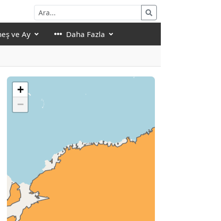
eş ve Ay
Daha Fazla
+
−