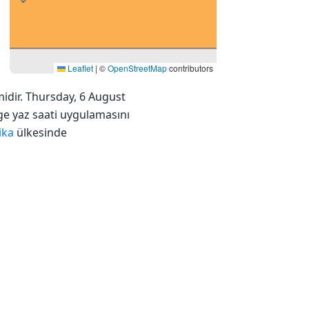
Leaflet
|
©
OpenStreetMap
contributors
midir. Thursday, 6 August
lge yaz saati uygulamasını
ika
ülkesinde