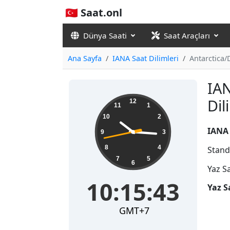
🇹🇷 Saat.onl
Dünya Saati
Saat Araçları
Ana Sayfa
IANA Saat Dilimleri
Antarctica/
IAN
10:15:44
Di
12
11
1
10
2
IANA 
9
3
8
4
Stand
7
5
6
Yaz S
10:15:44
Yaz S
GMT+7