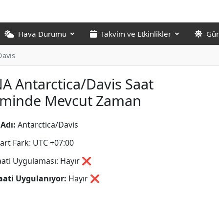
Hava Durumu
Takvim ve Etkinlikler
Gün
Davis
A Antarctica/Davis Saat
liminde Mevcut Zaman
Adı:
Antarctica/Davis
art Fark: UTC +07:00
aati Uygulaması: Hayır ❌
aati Uygulanıyor:
Hayır
❌