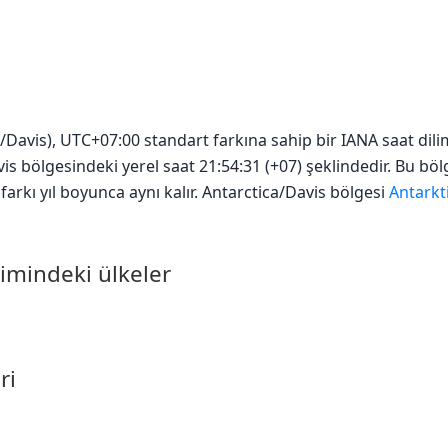
a/Davis), UTC+07:00 standart farkına sahip bir IANA saat dili
vis bölgesindeki yerel saat 21:54:31 (+07) şeklindedir. Bu bö
arkı yıl boyunca aynı kalır. Antarctica/Davis bölgesi
Antarkt
limindeki ülkeler
ri