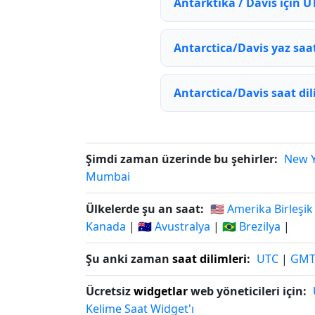
Antarktika / Davis için U
Antarctica/Davis yaz sa
Antarctica/Davis saat dil
Şimdi zaman üzerinde bu şehirler:
New 
Mumbai
Ülkelerde şu an saat:
🇺🇸 Amerika Birleşik
Kanada
|
🇦🇺 Avustralya
|
🇧🇷 Brezilya
|
Şu anki zaman
saat dilimleri
:
UTC
|
GM
Ücretsiz
widgetlar
web yöneticileri için:
Kelime Saat Widget'ı