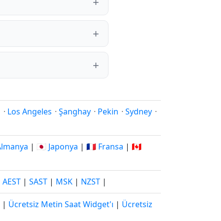
i
·
Los Angeles
·
Şanghay
·
Pekin
·
Sydney
·
 Almanya
|
🇯🇵 Japonya
|
🇫🇷 Fransa
|
🇨🇦
|
AEST
|
SAST
|
MSK
|
NZST
|
|
Ücretsiz Metin Saat Widget'ı
|
Ücretsiz