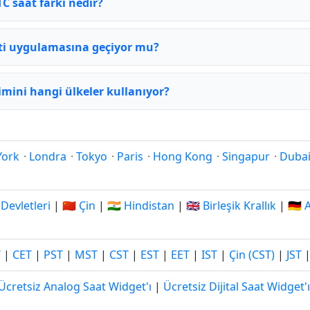
TC saat farkı nedir?
ati uygulamasına geçiyor mu?
imini hangi ülkeler kullanıyor?
York
·
Londra
·
Tokyo
·
Paris
·
Hong Kong
·
Singapur
·
Duba
 Devletleri
|
🇨🇳 Çin
|
🇮🇳 Hindistan
|
🇬🇧 Birleşik Krallık
|
🇩🇪
T
|
CET
|
PST
|
MST
|
CST
|
EST
|
EET
|
IST
|
Çin (CST)
|
JST
Ücretsiz Analog Saat Widget'ı
|
Ücretsiz Dijital Saat Widget'ı