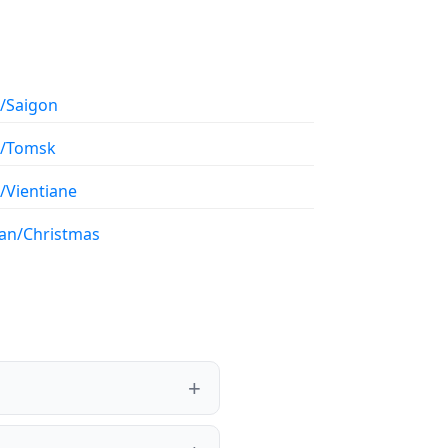
a/Saigon
a/Tomsk
/Vientiane
ian/Christmas