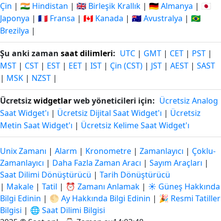
Çin
|
🇮🇳 Hindistan
|
🇬🇧 Birleşik Krallık
|
🇩🇪 Almanya
|
🇯🇵
Japonya
|
🇫🇷 Fransa
|
🇨🇦 Kanada
|
🇦🇺 Avustralya
|
🇧🇷
Brezilya
|
Şu anki zaman
saat dilimleri
:
UTC
|
GMT
|
CET
|
PST
|
MST
|
CST
|
EST
|
EET
|
IST
|
Çin (CST)
|
JST
|
AEST
|
SAST
|
MSK
|
NZST
|
Ücretsiz
widgetlar
web yöneticileri için:
Ücretsiz Analog
Saat Widget'ı
|
Ücretsiz Dijital Saat Widget'ı
|
Ücretsiz
Metin Saat Widget'ı
|
Ücretsiz Kelime Saat Widget'ı
Unix Zamanı
|
Alarm
|
Kronometre
|
Zamanlayıcı
|
Çoklu-
Zamanlayıcı
|
Daha Fazla Zaman Aracı
|
Sayım Araçları
|
Saat Dilimi Dönüştürücü
|
Tarih Dönüştürücü
|
Makale
|
Tatil
|
⏰ Zamanı Anlamak
|
☀️ Güneş Hakkında
Bilgi Edinin
|
🌕 Ay Hakkında Bilgi Edinin
|
🎉 Resmi Tatiller
Bilgisi
|
🌐 Saat Dilimi Bilgisi