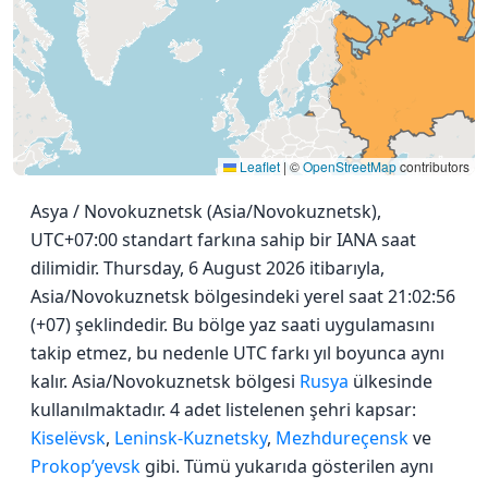
Leaflet
|
©
OpenStreetMap
contributors
Asya / Novokuznetsk (Asia/Novokuznetsk),
UTC+07:00 standart farkına sahip bir IANA saat
dilimidir. Thursday, 6 August 2026 itibarıyla,
Asia/Novokuznetsk bölgesindeki yerel saat 21:02:56
(+07) şeklindedir. Bu bölge yaz saati uygulamasını
takip etmez, bu nedenle UTC farkı yıl boyunca aynı
kalır. Asia/Novokuznetsk bölgesi
Rusya
ülkesinde
kullanılmaktadır. 4 adet listelenen şehri kapsar:
Kiselëvsk
,
Leninsk-Kuznetsky
,
Mezhdureçensk
ve
Prokop’yevsk
gibi. Tümü yukarıda gösterilen aynı