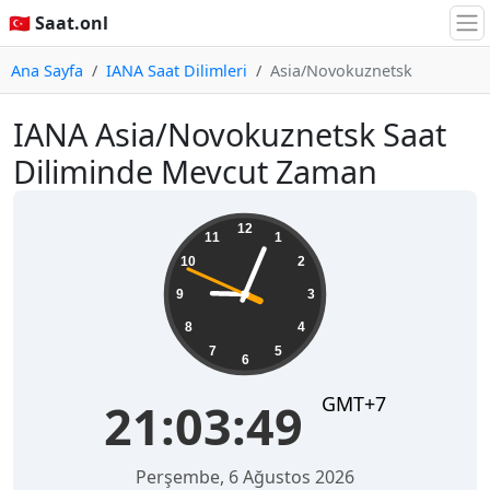
🇹🇷 Saat.onl
Ana Sayfa
IANA Saat Dilimleri
Asia/Novokuznetsk
IANA Asia/Novokuznetsk Saat
Diliminde Mevcut Zaman
21:03:49
12
11
1
10
2
9
3
8
4
7
5
6
GMT+7
21:03:49
Perşembe, 6 Ağustos 2026