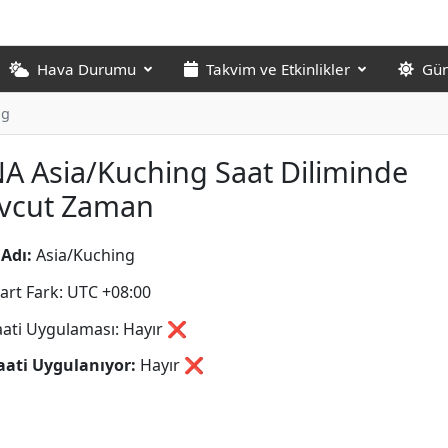
Hava Durumu
Takvim ve Etkinlikler
Gün
ng
A Asia/Kuching Saat Diliminde
vcut Zaman
Adı:
Asia/Kuching
art Fark: UTC +08:00
aati Uygulaması: Hayır ❌
aati Uygulanıyor:
Hayır
❌