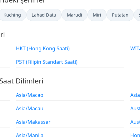
Kuching
Lahad Datu
Marudi
Miri
Putatan
ri
HKT (Hong Kong Saati)
PST (Filipin Standart Saati)
Saat Dilimleri
Asia/Macao
Asi
Asia/Macau
Aus
Asia/Makassar
Aust
Asia/Manila
Hon