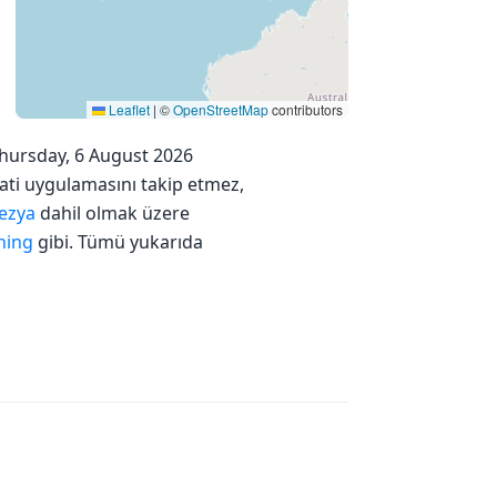
Leaflet
|
©
OpenStreetMap
contributors
 Thursday, 6 August 2026
aati uygulamasını takip etmez,
ezya
dahil olmak üzere
hing
gibi. Tümü yukarıda