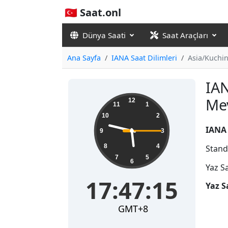
🇹🇷 Saat.onl
Dünya Saati
Saat Araçları
Ana Sayfa
IANA Saat Dilimleri
Asia/Kuchi
IAN
17:47:16
Me
12
11
1
10
2
IANA 
9
3
8
4
Stand
7
5
6
Yaz S
17:47:16
Yaz S
GMT+8