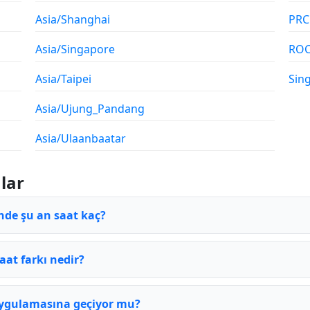
Asia/Shanghai
PRC
Asia/Singapore
RO
Asia/Taipei
Sin
Asia/Ujung_Pandang
Asia/Ulaanbaatar
lar
nde şu an saat kaç?
aat farkı nedir?
uygulamasına geçiyor mu?