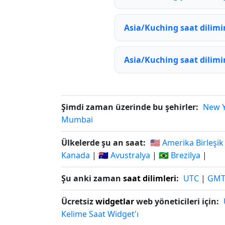
Asia/Kuching saat dilimi
Asia/Kuching saat dilimi
Şimdi zaman üzerinde bu şehirler:
New 
Mumbai
Ülkelerde şu an saat:
🇺🇸 Amerika Birleşik
Kanada
|
🇦🇺 Avustralya
|
🇧🇷 Brezilya
|
Şu anki zaman
saat dilimleri
:
UTC
|
GM
Ücretsiz
widgetlar
web yöneticileri için:
Kelime Saat Widget'ı