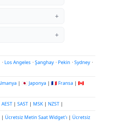
i
·
Los Angeles
·
Şanghay
·
Pekin
·
Sydney
·
 Almanya
|
🇯🇵 Japonya
|
🇫🇷 Fransa
|
🇨🇦
|
AEST
|
SAST
|
MSK
|
NZST
|
|
Ücretsiz Metin Saat Widget'ı
|
Ücretsiz