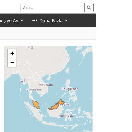
eş ve Ay
Daha Fazla
+
−