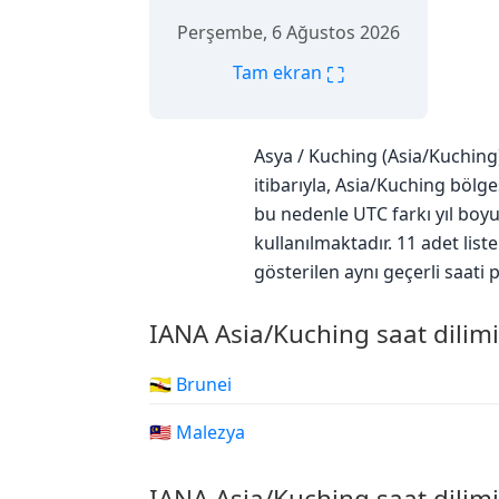
Perşembe, 6 Ağustos 2026
⛶
Tam ekran
Asya / Kuching (Asia/Kuching)
itibarıyla, Asia/Kuching bölg
bu nedenle UTC farkı yıl boyu
kullanılmaktadır. 11 adet lis
gösterilen aynı geçerli saati p
IANA Asia/Kuching saat dilimi
🇧🇳 Brunei
🇲🇾 Malezya
IANA Asia/Kuching saat dilimi