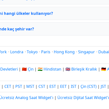
ni hangi ülkeler kullanıyor?
nde kaç şehir var?
York
·
Londra
·
Tokyo
·
Paris
·
Hong Kong
·
Singapur
·
Duba
 Devletleri
|
🇨🇳 Çin
|
🇮🇳 Hindistan
|
🇬🇧 Birleşik Krallık
|
🇩🇪
T
|
CET
|
PST
|
MST
|
CST
|
EST
|
EET
|
IST
|
Çin (CST)
|
JST
Ücretsiz Analog Saat Widget'ı
|
Ücretsiz Dijital Saat Widget'ı