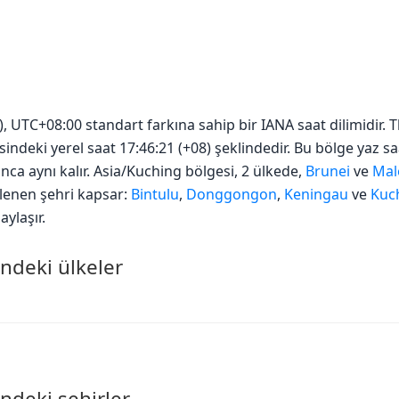
, UTC+08:00 standart farkına sahip bir IANA saat dilimidir.
esindeki yerel saat 17:46:21 (+08) şeklindedir. Bu bölge yaz s
nca aynı kalır. Asia/Kuching bölgesi, 2 ülkede,
Brunei
ve
Mal
telenen şehri kapsar:
Bintulu
,
Donggongon
,
Keningau
ve
Kuc
aylaşır.
ndeki ülkeler
ndeki şehirler