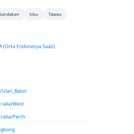
Sandakan
Sibu
Tawau
WITA (Orta Endonezya Saati)
a/Ulan_Bator
tralia/West
ralia/Perth
gkong