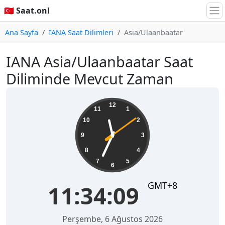
🇹🇷 Saat.onl
Ana Sayfa
IANA Saat Dilimleri
Asia/Ulaanbaatar
IANA Asia/Ulaanbaatar Saat
Diliminde Mevcut Zaman
11:34:09
12
11
1
10
2
9
3
8
4
7
5
6
GMT+8
11:34:09
Perşembe, 6 Ağustos 2026