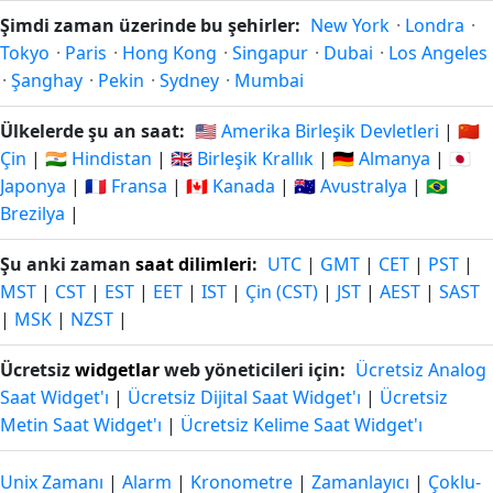
Şimdi zaman üzerinde bu şehirler:
New York
·
Londra
·
Tokyo
·
Paris
·
Hong Kong
·
Singapur
·
Dubai
·
Los Angeles
·
Şanghay
·
Pekin
·
Sydney
·
Mumbai
Ülkelerde şu an saat:
🇺🇸 Amerika Birleşik Devletleri
|
🇨🇳
Çin
|
🇮🇳 Hindistan
|
🇬🇧 Birleşik Krallık
|
🇩🇪 Almanya
|
🇯🇵
Japonya
|
🇫🇷 Fransa
|
🇨🇦 Kanada
|
🇦🇺 Avustralya
|
🇧🇷
Brezilya
|
Şu anki zaman
saat dilimleri
:
UTC
|
GMT
|
CET
|
PST
|
MST
|
CST
|
EST
|
EET
|
IST
|
Çin (CST)
|
JST
|
AEST
|
SAST
|
MSK
|
NZST
|
Ücretsiz
widgetlar
web yöneticileri için:
Ücretsiz Analog
Saat Widget'ı
|
Ücretsiz Dijital Saat Widget'ı
|
Ücretsiz
Metin Saat Widget'ı
|
Ücretsiz Kelime Saat Widget'ı
Unix Zamanı
|
Alarm
|
Kronometre
|
Zamanlayıcı
|
Çoklu-