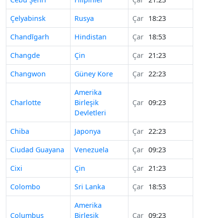
Çelyabinsk
Rusya
Çar
18:23
Chandīgarh
Hindistan
Çar
18:53
Changde
Çin
Çar
21:23
Changwon
Güney Kore
Çar
22:23
Amerika
Charlotte
Birleşik
Çar
09:23
Devletleri
Chiba
Japonya
Çar
22:23
Ciudad Guayana
Venezuela
Çar
09:23
Cixi
Çin
Çar
21:23
Colombo
Sri Lanka
Çar
18:53
Amerika
Columbus
Birleşik
Çar
09:23