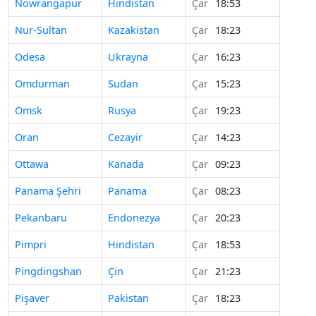
Nowrangapur
Hindistan
Çar
18:53
Nur-Sultan
Kazakistan
Çar
18:23
Odesa
Ukrayna
Çar
16:23
Omdurman
Sudan
Çar
15:23
Omsk
Rusya
Çar
19:23
Oran
Cezayir
Çar
14:23
Ottawa
Kanada
Çar
09:23
Panama Şehri
Panama
Çar
08:23
Pekanbaru
Endonezya
Çar
20:23
Pimpri
Hindistan
Çar
18:53
Pingdingshan
Çin
Çar
21:23
Pişaver
Pakistan
Çar
18:23