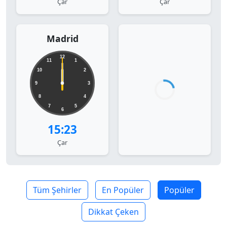
Çar
Çar
Madrid
12
11
1
10
2
9
3
8
4
7
5
6
15:23
Çar
Tüm Şehirler
En Popüler
Popüler
Dikkat Çeken