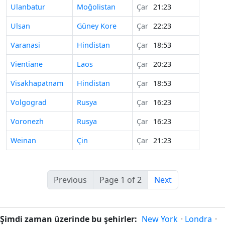
Ulanbatur
Moğolistan
Çar
21:23
Ulsan
Güney Kore
Çar
22:23
Varanasi
Hindistan
Çar
18:53
Vientiane
Laos
Çar
20:23
Visakhapatnam
Hindistan
Çar
18:53
Volgograd
Rusya
Çar
16:23
Voronezh
Rusya
Çar
16:23
Weinan
Çin
Çar
21:23
Previous
Page 1 of 2
Next
Şimdi zaman üzerinde bu şehirler:
New York
·
Londra
·