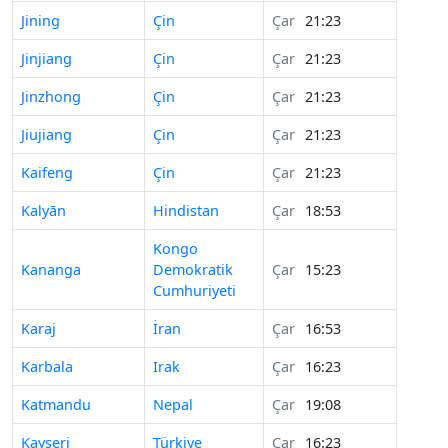
Jining
Çin
Çar
21:23
Jinjiang
Çin
Çar
21:23
Jinzhong
Çin
Çar
21:23
Jiujiang
Çin
Çar
21:23
Kaifeng
Çin
Çar
21:23
Kalyān
Hindistan
Çar
18:53
Kongo
Kananga
Demokratik
Çar
15:23
Cumhuriyeti
Karaj
İran
Çar
16:53
Karbala
Irak
Çar
16:23
Katmandu
Nepal
Çar
19:08
Kayseri
Türkiye
Çar
16:23