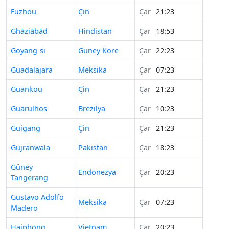
Fuzhou
Çin
Çar
21:23
Ghāziābād
Hindistan
Çar
18:53
Goyang-si
Güney Kore
Çar
22:23
Guadalajara
Meksika
Çar
07:23
Guankou
Çin
Çar
21:23
Guarulhos
Brezilya
Çar
10:23
Guigang
Çin
Çar
21:23
Güjranwala
Pakistan
Çar
18:23
Güney
Endonezya
Çar
20:23
Tangerang
Gustavo Adolfo
Meksika
Çar
07:23
Madero
Haiphong
Vietnam
Çar
20:23