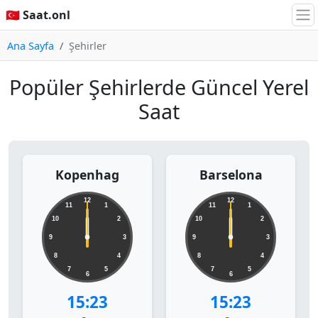
🇹🇷 Saat.onl
Ana Sayfa
Şehirler
Popüler Şehirlerde Güncel Yerel
Saat
Kopenhag
Barselona
12
12
11
1
11
1
10
2
10
2
9
3
9
3
8
4
8
4
7
5
7
5
6
6
15:23
15:23