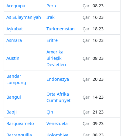
Arequipa
Peru
Çar
08:23
As Sulaymānīyah
Irak
Çar
16:23
Aşkabat
Türkmenistan
Çar
18:23
Asmara
Eritre
Çar
16:23
Amerika
Austin
Birleşik
Çar
08:23
Devletleri
Bandar
Endonezya
Çar
20:23
Lampung
Orta Afrika
Bangui
Çar
14:23
Cumhuriyeti
Baoji
Çin
Çar
21:23
Barquisimeto
Venezuela
Çar
09:23
Barranquilla
Kolombiya
Çar
08:23