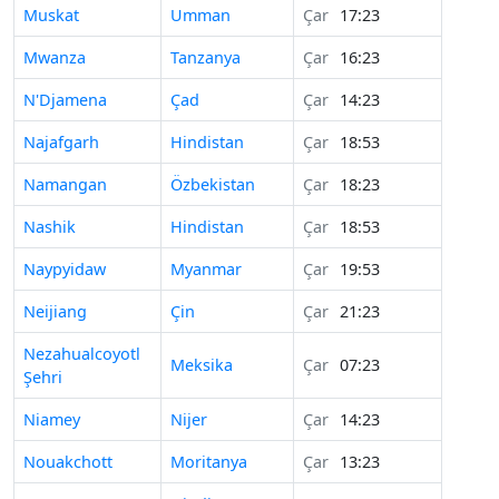
Muskat
Umman
Çar
17:23
Mwanza
Tanzanya
Çar
16:23
N'Djamena
Çad
Çar
14:23
Najafgarh
Hindistan
Çar
18:53
Namangan
Özbekistan
Çar
18:23
Nashik
Hindistan
Çar
18:53
Naypyidaw
Myanmar
Çar
19:53
Neijiang
Çin
Çar
21:23
Nezahualcoyotl
Meksika
Çar
07:23
Şehri
Niamey
Nijer
Çar
14:23
Nouakchott
Moritanya
Çar
13:23