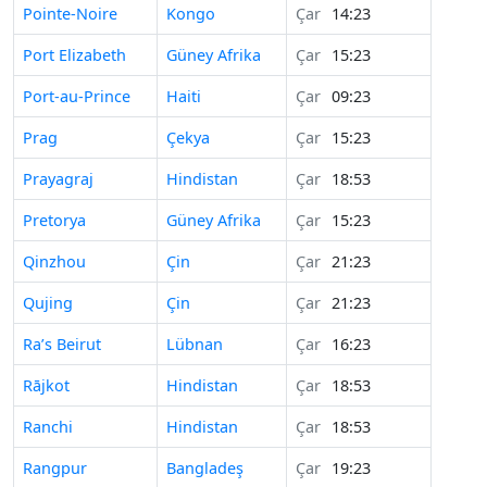
Pointe-Noire
Kongo
Çar
14:23
Port Elizabeth
Güney Afrika
Çar
15:23
Port-au-Prince
Haiti
Çar
09:23
Prag
Çekya
Çar
15:23
Prayagraj
Hindistan
Çar
18:53
Pretorya
Güney Afrika
Çar
15:23
Qinzhou
Çin
Çar
21:23
Qujing
Çin
Çar
21:23
Ra’s Beirut
Lübnan
Çar
16:23
Rājkot
Hindistan
Çar
18:53
Ranchi
Hindistan
Çar
18:53
Rangpur
Bangladeş
Çar
19:23