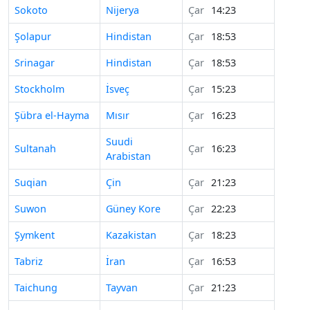
Sokoto
Nijerya
Çar
14:23
Şolapur
Hindistan
Çar
18:53
Srinagar
Hindistan
Çar
18:53
Stockholm
İsveç
Çar
15:23
Şübra el-Hayma
Mısır
Çar
16:23
Suudi
Sultanah
Çar
16:23
Arabistan
Suqian
Çin
Çar
21:23
Suwon
Güney Kore
Çar
22:23
Şymkent
Kazakistan
Çar
18:23
Tabriz
İran
Çar
16:53
Taichung
Tayvan
Çar
21:23