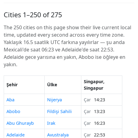
Cities 1–250 of 275
The 250 cities on this page show their live current local
time, updated every second across every time zone.
Yaklaşık 16.5 saatlik UTC farkına yayılırlar — şu anda
Mexicali'de saat 06:23 ve Adelaide'de saat 22:53.
Adelaide gece yarısına en yakın, Abobo ise öğleye en
yakın.
Singapur,
Şehir
Ülke
Singapur
Aba
Nijerya
Çar
14:23
Abobo
Fildişi Sahili
Çar
13:23
Abu Ghurayb
Irak
Çar
16:23
Adelaide
Avustralya
Çar
22:53