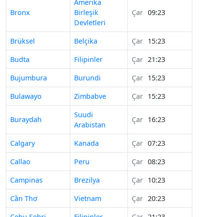
Amerika
Bronx
Birleşik
Çar
09:23
Devletleri
Brüksel
Belçika
Çar
15:23
Budta
Filipinler
Çar
21:23
Bujumbura
Burundi
Çar
15:23
Bulawayo
Zimbabve
Çar
15:23
Suudi
Buraydah
Çar
16:23
Arabistan
Calgary
Kanada
Çar
07:23
Callao
Peru
Çar
08:23
Campinas
Brezilya
Çar
10:23
Cần Thơ
Vietnam
Çar
20:23
Cebu Şehri
Filipinler
Çar
21:23