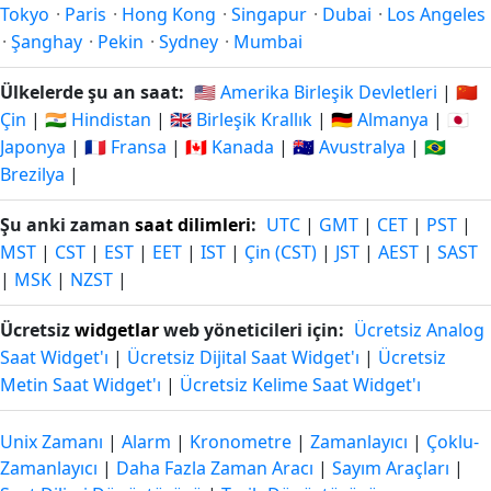
Tokyo
·
Paris
·
Hong Kong
·
Singapur
·
Dubai
·
Los Angeles
·
Şanghay
·
Pekin
·
Sydney
·
Mumbai
Ülkelerde şu an saat:
🇺🇸 Amerika Birleşik Devletleri
|
🇨🇳
Çin
|
🇮🇳 Hindistan
|
🇬🇧 Birleşik Krallık
|
🇩🇪 Almanya
|
🇯🇵
Japonya
|
🇫🇷 Fransa
|
🇨🇦 Kanada
|
🇦🇺 Avustralya
|
🇧🇷
Brezilya
|
Şu anki zaman
saat dilimleri
:
UTC
|
GMT
|
CET
|
PST
|
MST
|
CST
|
EST
|
EET
|
IST
|
Çin (CST)
|
JST
|
AEST
|
SAST
|
MSK
|
NZST
|
Ücretsiz
widgetlar
web yöneticileri için:
Ücretsiz Analog
Saat Widget'ı
|
Ücretsiz Dijital Saat Widget'ı
|
Ücretsiz
Metin Saat Widget'ı
|
Ücretsiz Kelime Saat Widget'ı
Unix Zamanı
|
Alarm
|
Kronometre
|
Zamanlayıcı
|
Çoklu-
Zamanlayıcı
|
Daha Fazla Zaman Aracı
|
Sayım Araçları
|