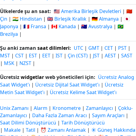
Ülkelerde şu an saat:
🇺🇸 Amerika Birleşik Devletleri
|
🇨🇳
Çin
|
🇮🇳 Hindistan
|
🇬🇧 Birleşik Krallık
|
🇩🇪 Almanya
|
🇯🇵
Japonya
|
🇫🇷 Fransa
|
🇨🇦 Kanada
|
🇦🇺 Avustralya
|
🇧🇷
Brezilya
|
Şu anki zaman
saat dilimleri
:
UTC
|
GMT
|
CET
|
PST
|
MST
|
CST
|
EST
|
EET
|
IST
|
Çin (CST)
|
JST
|
AEST
|
SAST
|
MSK
|
NZST
|
Ücretsiz
widgetlar
web yöneticileri için:
Ücretsiz Analog
Saat Widget'ı
|
Ücretsiz Dijital Saat Widget'ı
|
Ücretsiz
Metin Saat Widget'ı
|
Ücretsiz Kelime Saat Widget'ı
Unix Zamanı
|
Alarm
|
Kronometre
|
Zamanlayıcı
|
Çoklu-
Zamanlayıcı
|
Daha Fazla Zaman Aracı
|
Sayım Araçları
|
Saat Dilimi Dönüştürücü
|
Tarih Dönüştürücü
|
Makale
|
Tatil
|
⏰ Zamanı Anlamak
|
☀️ Güneş Hakkında