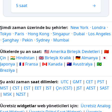
5 saat
Şimdi zaman üzerinde bu şehirler:
New York
·
Londra
·
Tokyo
·
Paris
·
Hong Kong
·
Singapur
·
Dubai
·
Los Angeles
·
Şanghay
·
Pekin
·
Sydney
·
Mumbai
Ülkelerde şu an saat:
🇺🇸 Amerika Birleşik Devletleri
|
🇨🇳
Çin
|
🇮🇳 Hindistan
|
🇬🇧 Birleşik Krallık
|
🇩🇪 Almanya
|
🇯🇵
Japonya
|
🇫🇷 Fransa
|
🇨🇦 Kanada
|
🇦🇺 Avustralya
|
🇧🇷
Brezilya
|
Şu anki zaman
saat dilimleri
:
UTC
|
GMT
|
CET
|
PST
|
MST
|
CST
|
EST
|
EET
|
IST
|
Çin (CST)
|
JST
|
AEST
|
SAST
|
MSK
|
NZST
|
Ücretsiz
widgetlar
web yöneticileri için:
Ücretsiz Analog