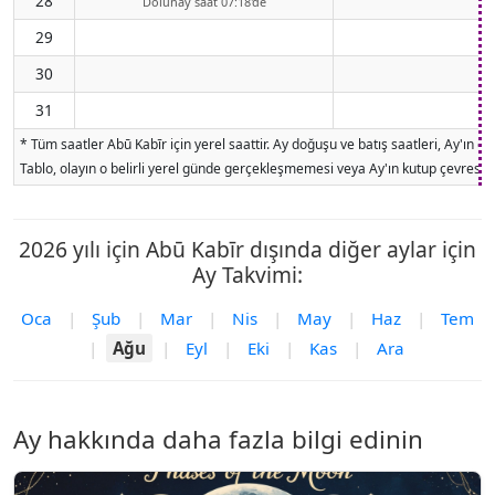
28
Dolunay saat 07:18'de
29
30
31
* Tüm saatler Abū Kabīr için yerel saattir. Ay doğuşu ve batış saatleri, Ay'ın
Tablo, olayın o belirli yerel günde gerçekleşmemesi veya Ay'ın kutup çevresind
2026 yılı için Abū Kabīr dışında diğer aylar için
Ay Takvimi:
Oca
|
Şub
|
Mar
|
Nis
|
May
|
Haz
|
Tem
|
Ağu
|
Eyl
|
Eki
|
Kas
|
Ara
Ay hakkında daha fazla bilgi edinin