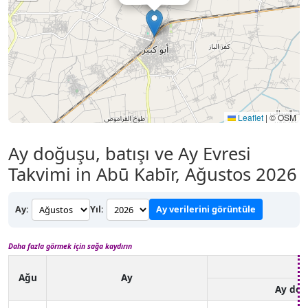
Leaflet
|
© OSM
Ay doğuşu, batışı ve Ay Evresi
Takvimi in Abū Kabīr, Ağustos 2026
Ay:
Yıl:
Ay verilerini görüntüle
Daha fazla görmek için sağa kaydırın
Ağu
Ay
Ay doğ