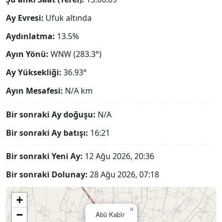
Ay Evresi:
Ufuk altında
Aydınlatma:
13.5%
Ayın Yönü:
WNW (283.3°)
Ay Yüksekliği:
36.93°
Ayın Mesafesi:
N/A
km
Bir sonraki Ay doğuşu:
N/A
Bir sonraki Ay batışı:
16:21
Bir sonraki Yeni Ay:
12 Ağu 2026, 20:36
Bir sonraki Dolunay:
28 Ağu 2026, 07:18
+
×
−
Abū Kabīr