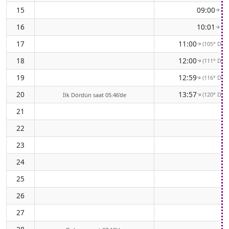
15
09:00
(9
↑
16
10:01
(9
↑
17
11:00
(105° Doğ
↑
18
12:00
(111° Doğ
↑
19
12:59
(116° Doğ
↑
20
13:57
(120° Doğ
↑
İlk Dördün saat 05:46'de
21
22
23
24
25
26
27