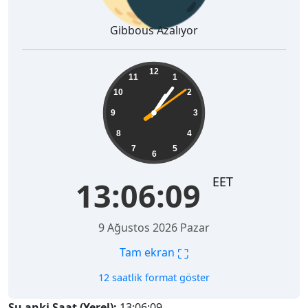
Gibbous Azalıyor
13:06:10
12
11
1
10
2
9
3
8
4
7
5
6
EET
13:06:10
9 Ağustos 2026 Pazar
⛶
Tam ekran
12 saatlik format göster
Şu anki Saat (Yerel):
13:06:10