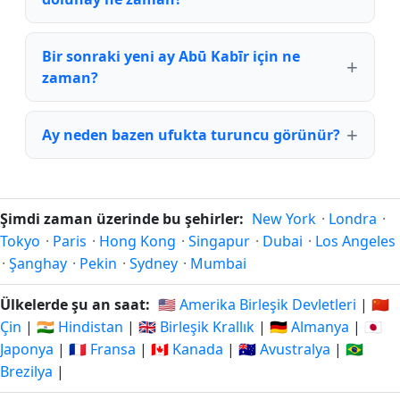
Bir sonraki yeni ay Abū Kabīr için ne
zaman?
Ay neden bazen ufukta turuncu görünür?
Şimdi zaman üzerinde bu şehirler:
New York
·
Londra
·
Tokyo
·
Paris
·
Hong Kong
·
Singapur
·
Dubai
·
Los Angeles
·
Şanghay
·
Pekin
·
Sydney
·
Mumbai
Ülkelerde şu an saat:
🇺🇸 Amerika Birleşik Devletleri
|
🇨🇳
Çin
|
🇮🇳 Hindistan
|
🇬🇧 Birleşik Krallık
|
🇩🇪 Almanya
|
🇯🇵
Japonya
|
🇫🇷 Fransa
|
🇨🇦 Kanada
|
🇦🇺 Avustralya
|
🇧🇷
Brezilya
|