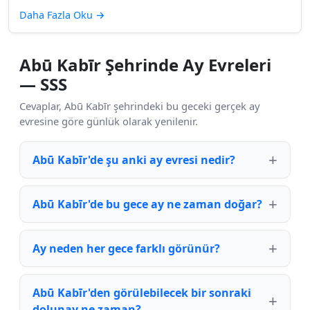
Daha Fazla Oku
→
Abū Kabīr Şehrinde Ay Evreleri
— SSS
Cevaplar, Abū Kabīr şehrindeki bu geceki gerçek ay
evresine göre günlük olarak yenilenir.
Abū Kabīr'de şu anki ay evresi nedir?
Abū Kabīr'de bu gece ay ne zaman doğar?
Ay neden her gece farklı görünür?
Abū Kabīr'den görülebilecek bir sonraki
dolunay ne zaman?