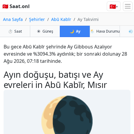
🇹🇷
🇹🇷 Saat.onl
▾
Ana Sayfa
Şehirler
Abū Kabīr
Ay Takvimi
⏱️
Saat
☀️
Güneş
🌙
Ay
🌦️
Hava Durumu
💨
Bu gece Abū Kabīr şehrinde Ay Gibbous Azalıyor
evresinde ve %3094.3% aydınlık; bir sonraki dolunay 28
Ağu 2026, 07:18 tarihinde.
Ayın doğuşu, batışı ve Ay
evreleri in Abū Kabīr, Mısır
🌘