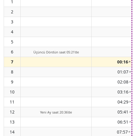
1
2
3
4
5
6
-
Üçüncü Dördün saat 05:21'de
7
00:16
(62
↑
8
01:07
(58
↑
9
02:08
(57
↑
10
03:16
(58
↑
11
04:29
(62
↑
12
05:41
(68
Yeni Ay saat 20:36'de
↑
13
06:51
(75
↑
14
07:57
(8
↑