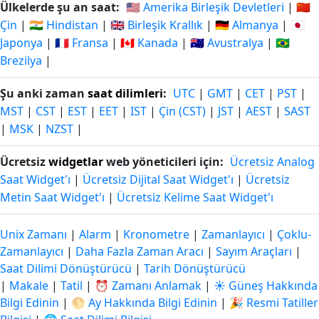
Ülkelerde şu an saat:
🇺🇸 Amerika Birleşik Devletleri
|
🇨🇳
Çin
|
🇮🇳 Hindistan
|
🇬🇧 Birleşik Krallık
|
🇩🇪 Almanya
|
🇯🇵
Japonya
|
🇫🇷 Fransa
|
🇨🇦 Kanada
|
🇦🇺 Avustralya
|
🇧🇷
Brezilya
|
Şu anki zaman
saat dilimleri
:
UTC
|
GMT
|
CET
|
PST
|
MST
|
CST
|
EST
|
EET
|
IST
|
Çin (CST)
|
JST
|
AEST
|
SAST
|
MSK
|
NZST
|
Ücretsiz
widgetlar
web yöneticileri için:
Ücretsiz Analog
Saat Widget'ı
|
Ücretsiz Dijital Saat Widget'ı
|
Ücretsiz
Metin Saat Widget'ı
|
Ücretsiz Kelime Saat Widget'ı
Unix Zamanı
|
Alarm
|
Kronometre
|
Zamanlayıcı
|
Çoklu-
Zamanlayıcı
|
Daha Fazla Zaman Aracı
|
Sayım Araçları
|
Saat Dilimi Dönüştürücü
|
Tarih Dönüştürücü
|
Makale
|
Tatil
|
⏰ Zamanı Anlamak
|
☀️ Güneş Hakkında
Bilgi Edinin
|
🌕 Ay Hakkında Bilgi Edinin
|
🎉 Resmi Tatiller