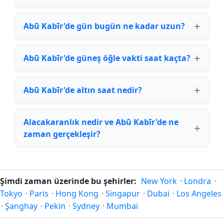
Abū Kabīr'de gün bugün ne kadar uzun?
Abū Kabīr'de güneş öğle vakti saat kaçta?
Abū Kabīr'de altın saat nedir?
Alacakaranlık nedir ve Abū Kabīr'de ne
zaman gerçekleşir?
Şimdi zaman üzerinde bu şehirler:
New York
·
Londra
·
Tokyo
·
Paris
·
Hong Kong
·
Singapur
·
Dubai
·
Los Angeles
·
Şanghay
·
Pekin
·
Sydney
·
Mumbai