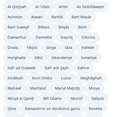
Al Qūşīyah
Al-'Ubūr
Arīsh
As Sinbillāwayn
Ashmūn
Aswan
Banhā
Banī Mazār
Banī Suwayf
Bilbeis
Bilqās
Būsh
Damanhur
Damietta
Dayrūţ
Dikirnis
Disūq
Fāqūs
Girga
Giza
Ḩalwān
Hurghada
Idkū
İskenderiye
İsmailiye
Kafr ad Dawwār
Kafr ash Şeyh
Kahire
Kirdāsah
Kom Ombo
Luxor
Maghāghah
Mallawī
Manfalut
Marsá Maţrūḩ
Minya
Minyā al Qamḩ
Mīt Ghamr
Munūf
Qalyub
Qina
Ramazan'ın on dördüncü günü
Rosetta