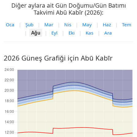
Diğer aylara ait Gün Doğumu/Gün Batımı
Takvimi Abū Kabīr (2026):
Oca
|
Şub
|
Mar
|
Nis
|
May
|
Haz
|
Tem
|
Ağu
|
Eyl
|
Eki
|
Kas
|
Ara
2026 Güneş Grafiği için Abū Kabīr