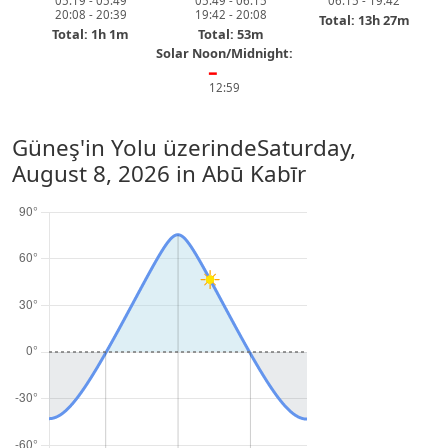
05:19 - 05:49
05:49 - 06:15
06:15 - 19:42
20:08 - 20:39
19:42 - 20:08
Total: 13h 27m
Total: 1h 1m
Total: 53m
Solar Noon/Midnight:
━
12:59
Güneş'in Yolu üzerinde
Saturday,
August 8, 2026
in Abū Kabīr