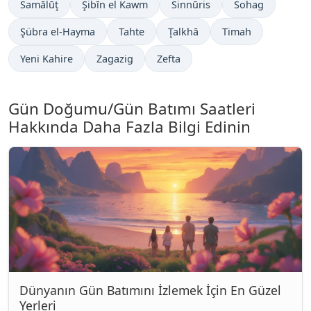
Samālūţ
Şibīn el Kawm
Sinnūris
Sohag
Şübra el-Hayma
Tahte
Ţalkhā
Timah
Yeni Kahire
Zagazig
Zefta
Gün Doğumu/Gün Batımı Saatleri
Hakkında Daha Fazla Bilgi Edinin
Dünyanın Gün Batımını İzlemek İçin En Güzel
Yerleri