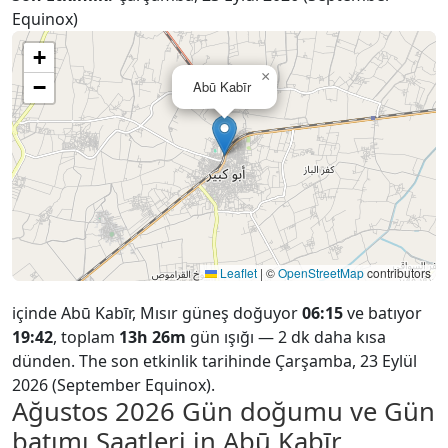
Equinox)
+
×
−
Abū Kabīr
Leaflet
|
©
OpenStreetMap
contributors
içinde Abū Kabīr, Mısır güneş doğuyor
06:15
ve batıyor
19:42
, toplam
13h 26m
gün ışığı — 2 dk daha kısa
dünden. The son etkinlik tarihinde Çarşamba, 23 Eylül
2026 (September Equinox).
Ağustos 2026
Gün doğumu ve Gün
batımı Saatleri in Abū Kabīr