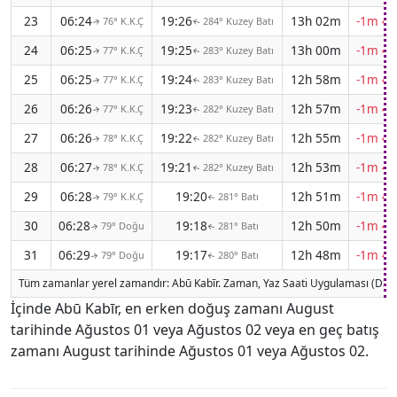
23
06:24
19:26
13h 02m
-1m 42
76° K.K.Ç
284° Kuzey Batı
↑
↑
24
06:25
19:25
13h 00m
-1m 42
77° K.K.Ç
283° Kuzey Batı
↑
↑
25
06:25
19:24
12h 58m
-1m 43
77° K.K.Ç
283° Kuzey Batı
↑
↑
26
06:26
19:23
12h 57m
-1m 43
77° K.K.Ç
282° Kuzey Batı
↑
↑
27
06:26
19:22
12h 55m
-1m 44
78° K.K.Ç
282° Kuzey Batı
↑
↑
28
06:27
19:21
12h 53m
-1m 44
78° K.K.Ç
282° Kuzey Batı
↑
↑
29
06:28
19:20
12h 51m
-1m 45
79° K.K.Ç
281° Batı
↑
↑
30
06:28
19:18
12h 50m
-1m 45
79° Doğu
281° Batı
↑
↑
31
06:29
19:17
12h 48m
-1m 46
79° Doğu
280° Batı
↑
↑
Tüm zamanlar yerel zamandır: Abū Kabīr. Zaman, Yaz Saati Uygulaması (DST
İçinde Abū Kabīr, en erken doğuş zamanı August
tarihinde Ağustos 01 veya Ağustos 02 veya en geç batış
zamanı August tarihinde Ağustos 01 veya Ağustos 02.