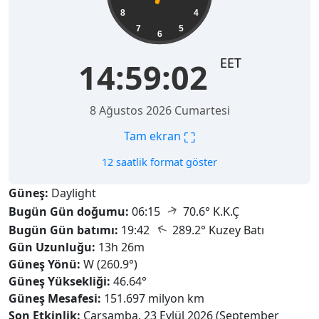
8
4
7
5
6
EET
14:59:04
8 Ağustos 2026 Cumartesi
⛶
Tam ekran
12 saatlik format göster
Güneş:
Daylight
↑
Bugün Gün doğumu:
06:15
70.6° K.K.Ç
↑
Bugün Gün batımı:
19:42
289.2° Kuzey Batı
Gün Uzunluğu:
13h 26m
Güneş Yönü:
W (260.9°)
Güneş Yüksekliği:
46.64°
Güneş Mesafesi:
151.697 milyon km
Son Etkinlik:
Çarşamba, 23 Eylül 2026 (September