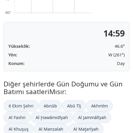
14:59
Yükseklik:
46.6°
Yön:
W (261°)
Konum:
Day
Diğer şehirlerde Gün Doğumu ve Gün
Batımı saatleriMısır:
6 Ekim Şehri
Abnūb
Abū Tīj
Akhmīm
Al Fashn
Al Ḩawāmidīyah
Al Jammālīyah
Al Khuşuş
Al Manzalah
Al Maţarīyah