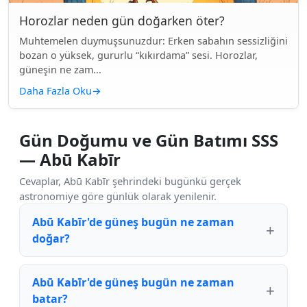
Horozlar neden gün doğarken öter?
Muhtemelen duymuşsunuzdur: Erken sabahın sessizliğini
bozan o yüksek, gururlu “kıkırdama” sesi. Horozlar,
güneşin ne zam...
Daha Fazla Oku
→
Gün Doğumu ve Gün Batımı SSS
— Abū Kabīr
Cevaplar, Abū Kabīr şehrindeki bugünkü gerçek
astronomiye göre günlük olarak yenilenir.
Abū Kabīr'de güneş bugün ne zaman
doğar?
Abū Kabīr'de güneş bugün ne zaman
batar?