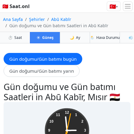
🇹🇷
🇹🇷 Saat.onl
▾
Ana Sayfa
Şehirler
Abū Kabīr
Gün doğumu ve Gün batımı Saatleri in Abū Kabīr
⏱️
Saat
☀️
Güneş
🌙
Ay
🌦️
Hava Durumu
💨
Gün doğumu/Gün batımı bugün
Gün doğumu/Gün batımı yarın
Gün doğumu ve Gün batımı
Saatleri in Abū Kabīr, Mısır 🇪🇬
14:59:04
12
11
1
10
2
9
3