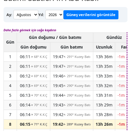
Ay:
Yıl:
Güneş verilerini görüntüle
Daha fazla görmek için sağa kaydırın
Gün doğumu / Gün batımı
Gündüz
Gün
Gün doğumu
Gün batımı
Uzunluk
Fark
1
06:11
19:47
13h 36m
-1m 21
68° K.K.Ç
291° Kuzey Batı
↑
↑
2
06:11
19:47
13h 35m
-1m 23
69° K.K.Ç
291° Kuzey Batı
↑
↑
3
06:12
19:46
13h 33m
-1m 24
69° K.K.Ç
291° Kuzey Batı
↑
↑
4
06:13
19:45
13h 32m
-1m 25
69° K.K.Ç
290° Kuzey Batı
↑
↑
5
06:13
19:44
13h 31m
-1m 26
70° K.K.Ç
290° Kuzey Batı
↑
↑
6
06:14
19:43
13h 29m
-1m 27
70° K.K.Ç
290° Kuzey Batı
↑
↑
7
06:14
19:42
13h 28m
-1m 29
70° K.K.Ç
290° Kuzey Batı
↑
↑
8
06:15
19:42
13h 26m
-1m 30
71° K.K.Ç
289° Kuzey Batı
↑
↑