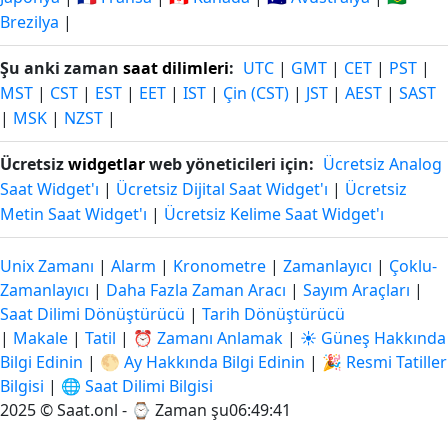
Brezilya
|
Şu anki zaman
saat dilimleri
:
UTC
|
GMT
|
CET
|
PST
|
MST
|
CST
|
EST
|
EET
|
IST
|
Çin (CST)
|
JST
|
AEST
|
SAST
|
MSK
|
NZST
|
Ücretsiz
widgetlar
web yöneticileri için:
Ücretsiz Analog
Saat Widget'ı
|
Ücretsiz Dijital Saat Widget'ı
|
Ücretsiz
Metin Saat Widget'ı
|
Ücretsiz Kelime Saat Widget'ı
Unix Zamanı
|
Alarm
|
Kronometre
|
Zamanlayıcı
|
Çoklu-
Zamanlayıcı
|
Daha Fazla Zaman Aracı
|
Sayım Araçları
|
Saat Dilimi Dönüştürücü
|
Tarih Dönüştürücü
|
Makale
|
Tatil
|
⏰ Zamanı Anlamak
|
☀️ Güneş Hakkında
Bilgi Edinin
|
🌕 Ay Hakkında Bilgi Edinin
|
🎉 Resmi Tatiller
Bilgisi
|
🌐 Saat Dilimi Bilgisi
2025 © Saat.onl - ⌚
Zaman şu06:49:42