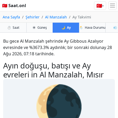
🇹🇷
🇹🇷 Saat.onl
▾
Ana Sayfa
Şehirler
Al Manzalah
Ay Takvimi
⏱️
Saat
☀️
Güneş
🌙
Ay
🌦️
Hava Durumu
💨
Bu gece Al Manzalah şehrinde Ay Gibbous Azalıyor
evresinde ve %3673.3% aydınlık; bir sonraki dolunay 28
Ağu 2026, 07:18 tarihinde.
Ayın doğuşu, batışı ve Ay
evreleri in Al Manzalah, Mısır
🌘