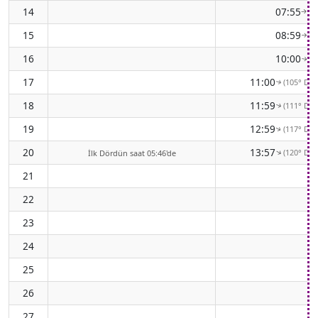
14
07:55
(8
↑
15
08:59
(9
↑
16
10:00
(9
↑
17
11:00
(105° Do
↑
18
11:59
(111° Do
↑
19
12:59
(117° Do
↑
20
13:57
(120° Do
↑
İlk Dördün saat 05:46'de
21
22
23
24
25
26
27