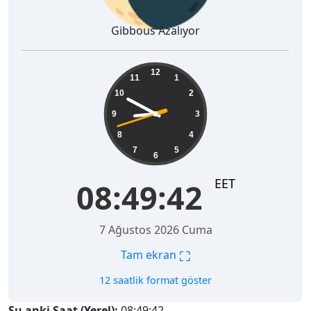
Gibbous Azalıyor
08:49:43
12
11
1
10
2
9
3
8
4
7
5
6
EET
08:49:43
7 Ağustos 2026 Cuma
⛶
Tam ekran
12 saatlik format göster
Şu anki Saat (Yerel):
08:49:43