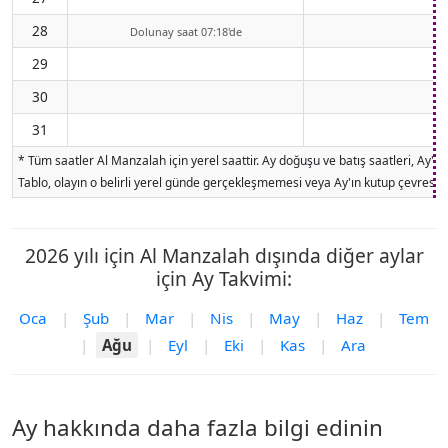
28
Dolunay saat 07:18'de
29
30
31
* Tüm saatler Al Manzalah için yerel saattir. Ay doğuşu ve batış saatleri, Ay'
Tablo, olayın o belirli yerel günde gerçekleşmemesi veya Ay'ın kutup çevresind
2026 yılı için Al Manzalah dışında diğer aylar
için Ay Takvimi:
Oca
|
Şub
|
Mar
|
Nis
|
May
|
Haz
|
Tem
|
Ağu
|
Eyl
|
Eki
|
Kas
|
Ara
Ay hakkında daha fazla bilgi edinin