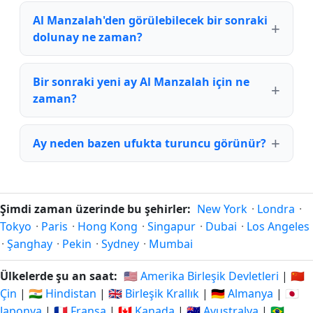
Al Manzalah'den görülebilecek bir sonraki
dolunay ne zaman?
Bir sonraki yeni ay Al Manzalah için ne
zaman?
Ay neden bazen ufukta turuncu görünür?
Şimdi zaman üzerinde bu şehirler:
New York
·
Londra
·
Tokyo
·
Paris
·
Hong Kong
·
Singapur
·
Dubai
·
Los Angeles
·
Şanghay
·
Pekin
·
Sydney
·
Mumbai
Ülkelerde şu an saat:
🇺🇸 Amerika Birleşik Devletleri
|
🇨🇳
Çin
|
🇮🇳 Hindistan
|
🇬🇧 Birleşik Krallık
|
🇩🇪 Almanya
|
🇯🇵
Japonya
|
🇫🇷 Fransa
|
🇨🇦 Kanada
|
🇦🇺 Avustralya
|
🇧🇷