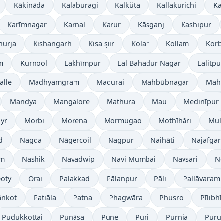
Kākināda
Kalaburagi
Kalküta
Kallakurichi
Ka
Karīmnagar
Karnal
Karur
Kāsganj
Kashipur
hurja
Kishangarh
Kısa şiir
Kolar
Kollam
Kor
m
Kurnool
Lakhīmpur
Lal Bahadur Nagar
Lalitpu
lle
Madhyamgram
Madurai
Mahbūbnagar
Mah
Mandya
Mangalore
Mathura
Mau
Medinīpur
yr
Morbi
Morena
Mormugao
Mothīhāri
Mu
d
Nagda
Nāgercoil
Nagpur
Naihāti
Najafga
am
Nashik
Navadwip
Navi Mumbai
Navsari
N
oty
Orai
Palakkad
Pālanpur
Pāli
Pallāvaram
ānkot
Patiāla
Patna
Phagwāra
Phusro
Pīlibhī
Pudukkottai
Punāsa
Pune
Puri
Purnia
Puru