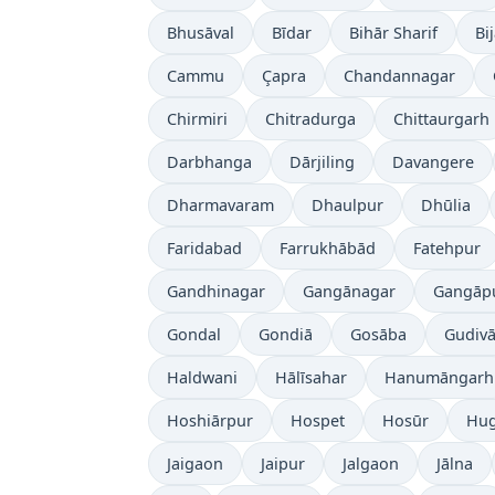
Bhusāval
Bīdar
Bihār Sharif
Bi
Cammu
Çapra
Chandannagar
Chirmiri
Chitradurga
Chittaurgarh
Darbhanga
Dārjiling
Davangere
Dharmavaram
Dhaulpur
Dhūlia
Faridabad
Farrukhābād
Fatehpur
Gandhinagar
Gangānagar
Gangāp
Gondal
Gondiā
Gosāba
Gudiv
Haldwani
Hālīsahar
Hanumāngarh
Hoshiārpur
Hospet
Hosūr
Hug
Jaigaon
Jaipur
Jalgaon
Jālna