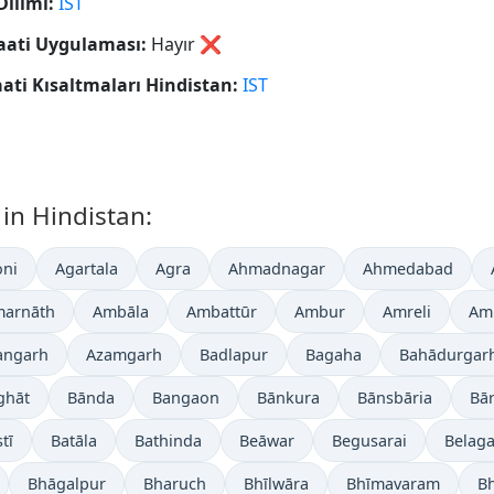
Dilimi:
IST
aati Uygulaması:
Hayır
❌
aati Kısaltmaları Hindistan:
IST
 in Hindistan:
ni
Agartala
Agra
Ahmadnagar
Ahmedabad
arnāth
Ambāla
Ambattūr
Ambur
Amreli
Amr
angarh
Azamgarh
Badlapur
Bagaha
Bahādurgar
ghāt
Bānda
Bangaon
Bānkura
Bānsbāria
Bā
tī
Batāla
Bathinda
Beāwar
Begusarai
Belaga
Bhāgalpur
Bharuch
Bhīlwāra
Bhīmavaram
B