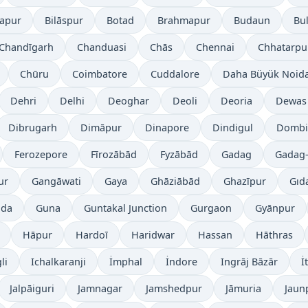
japur
Bilāspur
Botad
Brahmapur
Budaun
Bu
Chandīgarh
Chanduasi
Chās
Chennai
Chhatarpu
Chūru
Coimbatore
Cuddalore
Daha Büyük Noid
Dehri
Delhi
Deoghar
Deoli
Deoria
Dewas
Dibrugarh
Dimāpur
Dinapore
Dindigul
Dombiv
Ferozepore
Fīrozābād
Fyzābād
Gadag
Gadag-
ur
Gangāwati
Gaya
Ghāziābād
Ghazīpur
Gıd
āda
Guna
Guntakal Junction
Gurgaon
Gyānpur
Hāpur
Hardoī
Haridwar
Hassan
Hāthras
li
Ichalkaranji
İmphal
İndore
Ingrāj Bāzār
İ
Jalpāiguri
Jamnagar
Jamshedpur
Jāmuria
Jaun