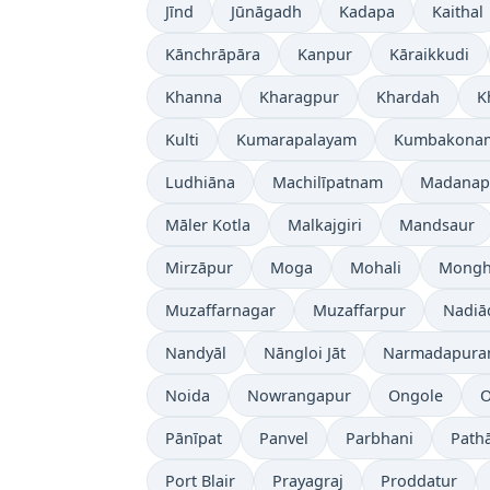
Jīnd
Jūnāgadh
Kadapa
Kaithal
Kānchrāpāra
Kanpur
Kāraikkudi
Khanna
Kharagpur
Khardah
K
Kulti
Kumarapalayam
Kumbakona
Ludhiāna
Machilīpatnam
Madanapa
Māler Kotla
Malkajgiri
Mandsaur
Mirzāpur
Moga
Mohali
Mongh
Muzaffarnagar
Muzaffarpur
Nadiā
Nandyāl
Nāngloi Jāt
Narmadapur
Noida
Nowrangapur
Ongole
O
Pānīpat
Panvel
Parbhani
Path
Port Blair
Prayagraj
Proddatur