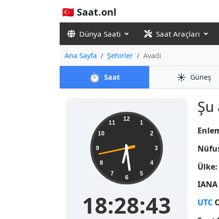
🇹🇷 Saat.onl
Dünya Saati
Saat Araçları
Ana Sayfa
Şehirler
Avadi
⏱️
☀️
Saat
Güneş
Şu 
18:28:44
12
11
1
Enle
10
2
Nüfu
9
3
8
4
Ülke:
7
5
6
IANA 
18:28:44
UTC
O