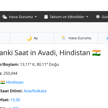
Hava Durumu
Takvim ve Etkinlikler
Gün
🌙
🌦️
Ay
Hava Durumu
anki Saat in Avadi, Hindistan 🇮🇳
m/Boylam:
13.11° K, 80.11° Doğu
s:
250,044
🇮🇳
Hindistan
Saat Dilimi:
Asia/Kolkata
fset:
+5:30