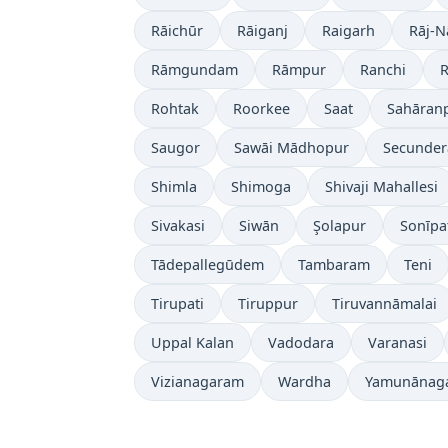
Rāichūr
Rāiganj
Raigarh
Rāj-
Rāmgundam
Rāmpur
Ranchi
R
Rohtak
Roorkee
Saat
Sahāran
Saugor
Sawāi Mādhopur
Secunde
Shimla
Shimoga
Shivaji Mahallesi
Sivakasi
Siwān
Şolapur
Sonīpa
Tādepallegūdem
Tambaram
Teni
Tirupati
Tiruppur
Tiruvannāmalai
Uppal Kalan
Vadodara
Varanasi
Vizianagaram
Wardha
Yamunānag