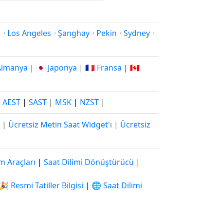
i
·
Los Angeles
·
Şanghay
·
Pekin
·
Sydney
·
 Almanya
|
🇯🇵 Japonya
|
🇫🇷 Fransa
|
🇨🇦
|
AEST
|
SAST
|
MSK
|
NZST
|
|
Ücretsiz Metin Saat Widget'ı
|
Ücretsiz
m Araçları
|
Saat Dilimi Dönüştürücü
|
🎉 Resmi Tatiller Bilgisi
|
🌐 Saat Dilimi