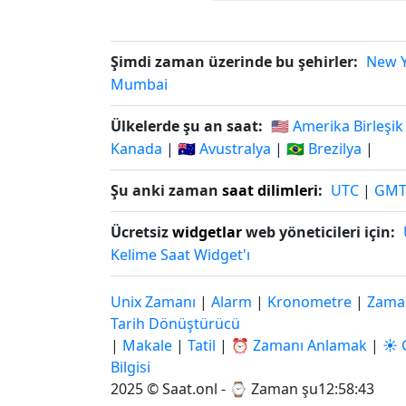
Şimdi zaman üzerinde bu şehirler:
New 
Mumbai
Ülkelerde şu an saat:
🇺🇸 Amerika Birleşik
Kanada
|
🇦🇺 Avustralya
|
🇧🇷 Brezilya
|
Şu anki zaman
saat dilimleri
:
UTC
|
GM
Ücretsiz
widgetlar
web yöneticileri için:
Kelime Saat Widget'ı
Unix Zamanı
|
Alarm
|
Kronometre
|
Zaman
Tarih Dönüştürücü
|
Makale
|
Tatil
|
⏰ Zamanı Anlamak
|
☀️ 
Bilgisi
2025 © Saat.onl - ⌚
Zaman şu12:58:44