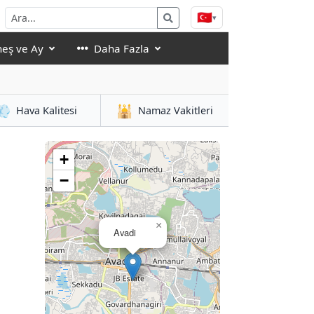
🇹🇷
▾
eş ve Ay
Daha Fazla
💨
🕌
Hava Kalitesi
Namaz Vakitleri
+
−
×
Avadi