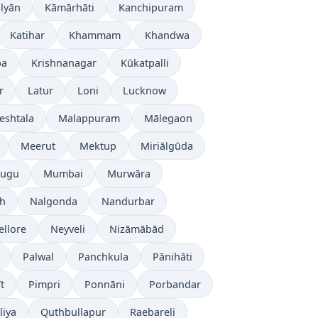
lyān
Kāmārhāti
Kanchipuram
Katihar
Khammam
Khandwa
ba
Krishnanagar
Kūkatpalli
r
Latur
Loni
Lucknow
eshtala
Malappuram
Mālegaon
Meerut
Mektup
Miriālgūda
lugu
Mumbai
Murwāra
rh
Nalgonda
Nandurbar
ellore
Neyveli
Nizāmābād
Palwal
Panchkula
Pānihāti
t
Pimpri
Ponnāni
Porbandar
liya
Quthbullapur
Raebareli