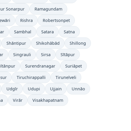
pur Sonarpur
Ramagundam
ewāri
Rishra
Robertsonpet
ar
Sambhal
Satara
Satna
Shāntipur
Shikohābād
Shillong
ar
Singrauli
Sirsa
Sītāpur
ltānpur
Surendranagar
Suriāpet
ssur
Tiruchirappalli
Tirunelveli
Udgīr
Udupi
Ujjain
Unnāo
ha
Virār
Visakhapatnam