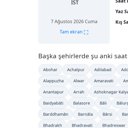
Saat 
IST
Yaz S
7 Ağustos 2026 Cuma
Kış S
⛶
Tam ekran
Başka şehirlerde şu anki saat
Abohar
Achalpur
Adilabad
Ado
Alappuzha
Alwar
Amaravati
Am
Anantapur
Arrah
Ashoknagar Kaly
Baidyabāti
Balasore
Bāli
Bālur
Barddhamān
Barnāla
Bārsi
Bas
Bhadrakh
Bhadravati
Bhadreswar