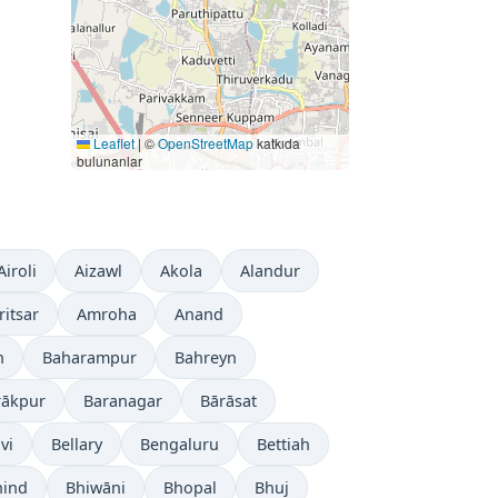
Leaflet
|
©
OpenStreetMap
katkıda
bulunanlar
Airoli
Aizawl
Akola
Alandur
itsar
Amroha
Anand
h
Baharampur
Bahreyn
rākpur
Baranagar
Bārāsat
vi
Bellary
Bengaluru
Bettiah
hind
Bhiwāni
Bhopal
Bhuj