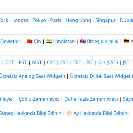
York
·
Londra
·
Tokyo
·
Paris
·
Hong Kong
·
Singapur
·
Duba
 Devletleri
|
🇨🇳 Çin
|
🇮🇳 Hindistan
|
🇬🇧 Birleşik Krallık
|
🇩🇪
T
|
CET
|
PST
|
MST
|
CST
|
EST
|
EET
|
IST
|
Çin (CST)
|
JST
Ücretsiz Analog Saat Widget'ı
|
Ücretsiz Dijital Saat Widget'ı
layıcı
|
Çoklu-Zamanlayıcı
|
Daha Fazla Zaman Aracı
|
Sayı
Güneş Hakkında Bilgi Edinin
|
🌕 Ay Hakkında Bilgi Edinin
|