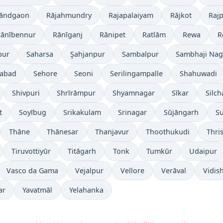
Nāndgaon
Rājahmundry
Rajapalaiyam
Rājkot
Raj
ānībennur
Rānīganj
Rānipet
Ratlām
Rewa
R
pur
Saharsa
Şahjanpur
Sambalpur
Sambhaji Nag
rabad
Sehore
Seoni
Serilingampalle
Shahuwadi
Shivpuri
Shrīrāmpur
Shyamnagar
Sīkar
Silch
t
Soyībug
Srikakulam
Srinagar
Sūjāngarh
Su
Thāne
Thānesar
Thanjavur
Thoothukudi
Thri
Tiruvottiyūr
Titāgarh
Tonk
Tumkūr
Udaipur
Vasco da Gama
Vejalpur
Vellore
Verāval
Vidis
ar
Yavatmāl
Yelahanka