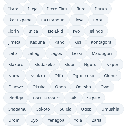
Ikare
Ikeja
Ikere-Ekiti
İkire
Ikirun
Ikot Ekpene
Ila Orangun
Ilesa
Ilobu
Ilorin
Inisa
Ise-Ekiti
Iwo
Jalingo
Jimeta
Kaduna
Kano
Kisi
Kontagora
Lafia
Lafiagi
Lagos
Lekki
Maiduguri
Makurdi
Modakeke
Mubi
Nguru
Nkpor
Nnewi
Nsukka
Offa
Ogbomoso
Okene
Okigwe
Okrika
Ondo
Onitsha
Owo
Pindiga
Port Harcourt
Saki
Sapele
Shagamu
Sokoto
Suleja
Ugep
Umuahia
Uromi
Uyo
Yenagoa
Yola
Zaria