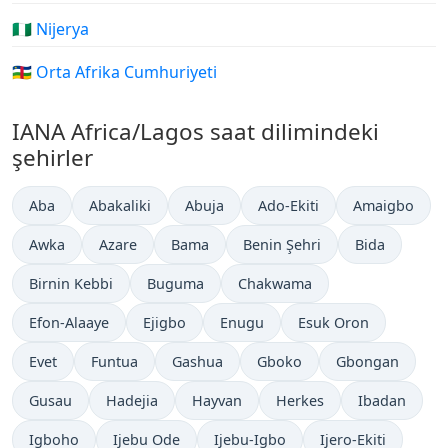
🇳🇬 Nijerya
🇨🇫 Orta Afrika Cumhuriyeti
IANA Africa/Lagos saat dilimindeki
şehirler
Aba
Abakaliki
Abuja
Ado-Ekiti
Amaigbo
Awka
Azare
Bama
Benin Şehri
Bida
Birnin Kebbi
Buguma
Chakwama
Efon-Alaaye
Ejigbo
Enugu
Esuk Oron
Evet
Funtua
Gashua
Gboko
Gbongan
Gusau
Hadejia
Hayvan
Herkes
Ibadan
Igboho
Ijebu Ode
Ijebu-Igbo
Ijero-Ekiti