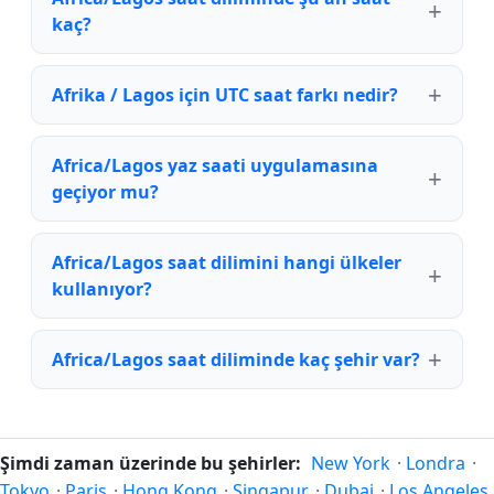
kaç?
Afrika / Lagos için UTC saat farkı nedir?
Africa/Lagos yaz saati uygulamasına
geçiyor mu?
Africa/Lagos saat dilimini hangi ülkeler
kullanıyor?
Africa/Lagos saat diliminde kaç şehir var?
Şimdi zaman üzerinde bu şehirler:
New York
·
Londra
·
Tokyo
·
Paris
·
Hong Kong
·
Singapur
·
Dubai
·
Los Angeles