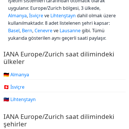
işletim sistemleri tarafından otomatik olarak
uygulanır. Europe/Zurich bölgesi, 3 ülkede,
Almanya
,
İsviçre
ve
Lihtenştayn
dahil olmak üzere
kullanılmaktadır. 8 adet listelenen şehri kapsar:
Basel
,
Bern
,
Cenevre
ve
Lausanne
gibi. Tümü
yukarıda gösterilen aynı geçerli saati paylaşır.
IANA Europe/Zurich saat dilimindeki
ülkeler
🇩🇪 Almanya
🇨🇭 İsviçre
🇱🇮 Lihtenştayn
IANA Europe/Zurich saat dilimindeki
şehirler