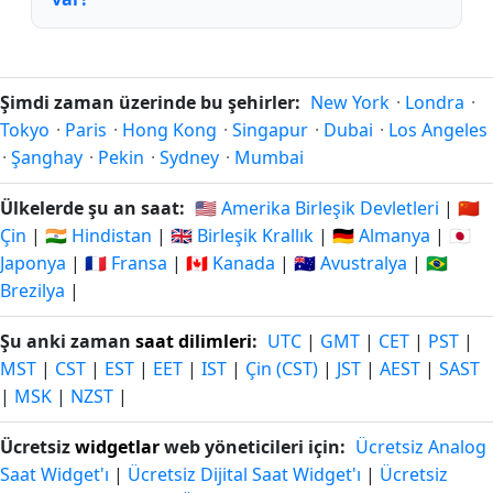
Şimdi zaman üzerinde bu şehirler:
New York
·
Londra
·
Tokyo
·
Paris
·
Hong Kong
·
Singapur
·
Dubai
·
Los Angeles
·
Şanghay
·
Pekin
·
Sydney
·
Mumbai
Ülkelerde şu an saat:
🇺🇸 Amerika Birleşik Devletleri
|
🇨🇳
Çin
|
🇮🇳 Hindistan
|
🇬🇧 Birleşik Krallık
|
🇩🇪 Almanya
|
🇯🇵
Japonya
|
🇫🇷 Fransa
|
🇨🇦 Kanada
|
🇦🇺 Avustralya
|
🇧🇷
Brezilya
|
Şu anki zaman
saat dilimleri
:
UTC
|
GMT
|
CET
|
PST
|
MST
|
CST
|
EST
|
EET
|
IST
|
Çin (CST)
|
JST
|
AEST
|
SAST
|
MSK
|
NZST
|
Ücretsiz
widgetlar
web yöneticileri için:
Ücretsiz Analog
Saat Widget'ı
|
Ücretsiz Dijital Saat Widget'ı
|
Ücretsiz