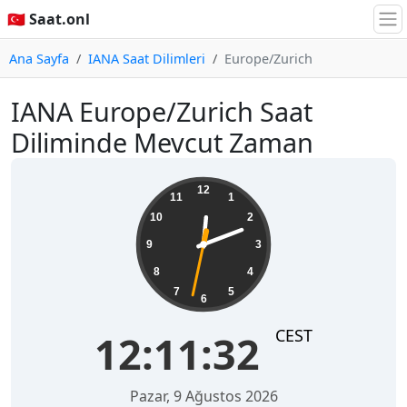
🇹🇷 Saat.onl
Ana Sayfa
IANA Saat Dilimleri
Europe/Zurich
IANA Europe/Zurich Saat
Diliminde Mevcut Zaman
12:11:32
12
11
1
10
2
9
3
8
4
7
5
6
CEST
12:11:32
Pazar, 9 Ağustos 2026