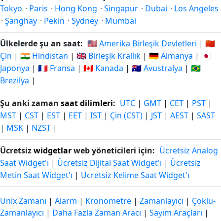
Tokyo
·
Paris
·
Hong Kong
·
Singapur
·
Dubai
·
Los Angeles
·
Şanghay
·
Pekin
·
Sydney
·
Mumbai
Ülkelerde şu an saat:
🇺🇸 Amerika Birleşik Devletleri
|
🇨🇳
Çin
|
🇮🇳 Hindistan
|
🇬🇧 Birleşik Krallık
|
🇩🇪 Almanya
|
🇯🇵
Japonya
|
🇫🇷 Fransa
|
🇨🇦 Kanada
|
🇦🇺 Avustralya
|
🇧🇷
Brezilya
|
Şu anki zaman
saat dilimleri
:
UTC
|
GMT
|
CET
|
PST
|
MST
|
CST
|
EST
|
EET
|
IST
|
Çin (CST)
|
JST
|
AEST
|
SAST
|
MSK
|
NZST
|
Ücretsiz
widgetlar
web yöneticileri için:
Ücretsiz Analog
Saat Widget'ı
|
Ücretsiz Dijital Saat Widget'ı
|
Ücretsiz
Metin Saat Widget'ı
|
Ücretsiz Kelime Saat Widget'ı
Unix Zamanı
|
Alarm
|
Kronometre
|
Zamanlayıcı
|
Çoklu-
Zamanlayıcı
|
Daha Fazla Zaman Aracı
|
Sayım Araçları
|