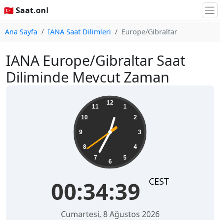
🇹🇷 Saat.onl
Ana Sayfa
IANA Saat Dilimleri
Europe/Gibraltar
IANA Europe/Gibraltar Saat
Diliminde Mevcut Zaman
00:34:39
12
11
1
10
2
9
3
8
4
7
5
6
CEST
00:34:39
Cumartesi, 8 Ağustos 2026