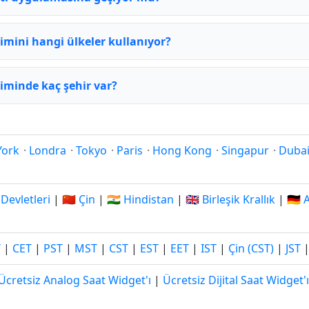
imini hangi ülkeler kullanıyor?
iminde kaç şehir var?
York
·
Londra
·
Tokyo
·
Paris
·
Hong Kong
·
Singapur
·
Duba
 Devletleri
|
🇨🇳 Çin
|
🇮🇳 Hindistan
|
🇬🇧 Birleşik Krallık
|
🇩🇪
T
|
CET
|
PST
|
MST
|
CST
|
EST
|
EET
|
IST
|
Çin (CST)
|
JST
Ücretsiz Analog Saat Widget'ı
|
Ücretsiz Dijital Saat Widget'ı