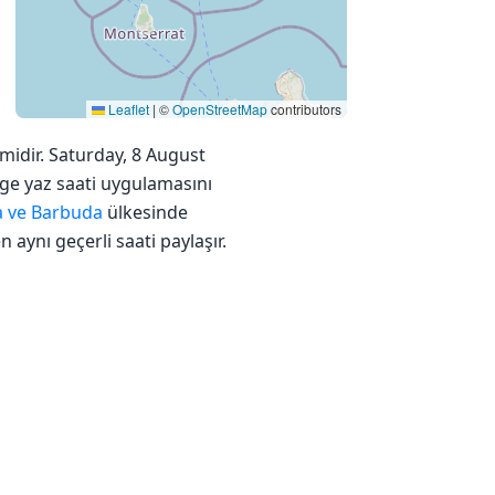
Leaflet
|
©
OpenStreetMap
contributors
midir. Saturday, 8 August
lge yaz saati uygulamasını
a ve Barbuda
ülkesinde
 aynı geçerli saati paylaşır.