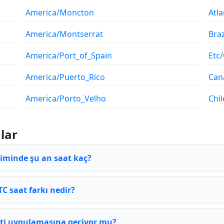
America/Moncton
Atl
America/Montserrat
Braz
America/Port_of_Spain
Etc
America/Puerto_Rico
Can
America/Porto_Velho
Chil
lar
iminde şu an saat kaç?
C saat farkı nedir?
ti uygulamasına geçiyor mu?