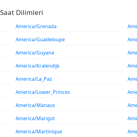
Saat Dilimleri
America/Grenada
Ame
America/Guadeloupe
Ame
America/Guyana
Ame
America/Kralendijk
Amer
America/La_Paz
Ame
America/Lower_Princes
Ame
America/Manaus
Ame
America/Marigot
Ame
America/Martinique
Ame