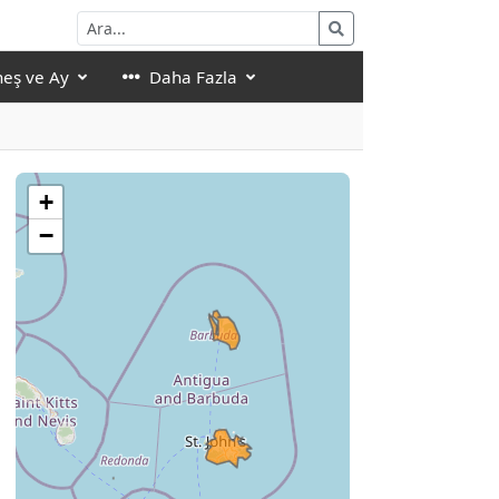
eş ve Ay
Daha Fazla
+
−