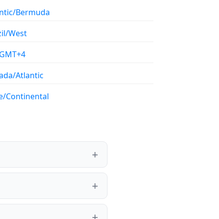
antic/Bermuda
il/West
/GMT+4
ada/Atlantic
e/Continental