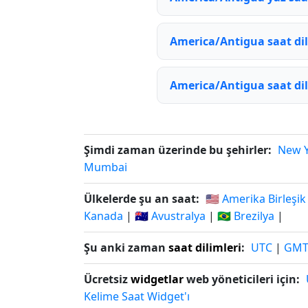
America/Antigua saat dil
America/Antigua saat dil
Şimdi zaman üzerinde bu şehirler:
New 
Mumbai
Ülkelerde şu an saat:
🇺🇸 Amerika Birleşik
Kanada
|
🇦🇺 Avustralya
|
🇧🇷 Brezilya
|
Şu anki zaman
saat dilimleri
:
UTC
|
GM
Ücretsiz
widgetlar
web yöneticileri için:
Kelime Saat Widget'ı