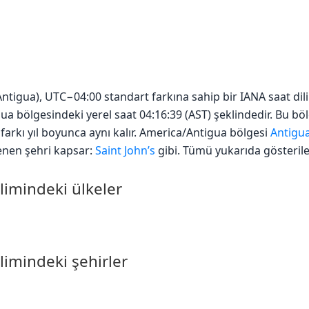
tigua), UTC−04:00 standart farkına sahip bir IANA saat dili
gua bölgesindeki yerel saat 04:16:39 (AST) şeklindedir. Bu bö
arkı yıl boyunca aynı kalır. America/Antigua bölgesi
Antigu
lenen şehri kapsar:
Saint John’s
gibi. Tümü yukarıda gösterilen
limindeki ülkeler
limindeki şehirler