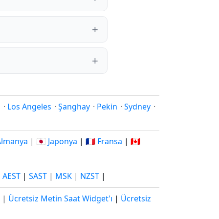
i
·
Los Angeles
·
Şanghay
·
Pekin
·
Sydney
·
 Almanya
|
🇯🇵 Japonya
|
🇫🇷 Fransa
|
🇨🇦
|
AEST
|
SAST
|
MSK
|
NZST
|
|
Ücretsiz Metin Saat Widget'ı
|
Ücretsiz