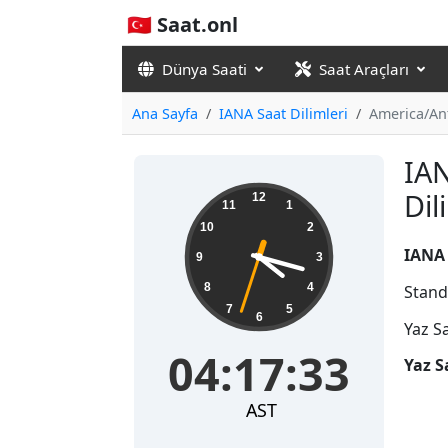
🇹🇷 Saat.onl
Dünya Saati
Saat Araçları
Ana Sayfa
IANA Saat Dilimleri
America/An
IAN
04:17:34
Di
12
11
1
10
2
IANA 
9
3
8
4
Stand
7
5
6
Yaz S
04:17:34
Yaz S
AST