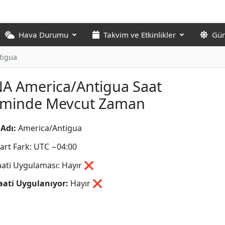
Hava Durumu
Takvim ve Etkinlikler
Gün
tigua
A America/Antigua Saat
liminde Mevcut Zaman
Adı:
America/Antigua
art Fark: UTC −04:00
aati Uygulaması: Hayır ❌
aati Uygulanıyor:
Hayır
❌