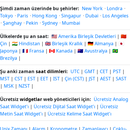
Şimdi zaman üzerinde bu şehirler:
New York
·
Londra
·
Tokyo
·
Paris
·
Hong Kong
·
Singapur
·
Dubai
·
Los Angeles
·
Şanghay
·
Pekin
·
Sydney
·
Mumbai
Ülkelerde şu an saat:
🇺🇸 Amerika Birleşik Devletleri
|
🇨🇳
Çin
|
🇮🇳 Hindistan
|
🇬🇧 Birleşik Krallık
|
🇩🇪 Almanya
|
🇯🇵
Japonya
|
🇫🇷 Fransa
|
🇨🇦 Kanada
|
🇦🇺 Avustralya
|
🇧🇷
Brezilya
|
Şu anki zaman
saat dilimleri
:
UTC
|
GMT
|
CET
|
PST
|
MST
|
CST
|
EST
|
EET
|
IST
|
Çin (CST)
|
JST
|
AEST
|
SAST
|
MSK
|
NZST
|
Ücretsiz
widgetlar
web yöneticileri için:
Ücretsiz Analog
Saat Widget'ı
|
Ücretsiz Dijital Saat Widget'ı
|
Ücretsiz
Metin Saat Widget'ı
|
Ücretsiz Kelime Saat Widget'ı
Unix Zamanı
|
Alarm
|
Kronometre
|
Zamanlayıcı
|
Çoklu-