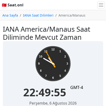
🇹🇷 Saat.onl
Ana Sayfa
IANA Saat Dilimleri
America/Manaus
IANA America/Manaus Saat
Diliminde Mevcut Zaman
22:49:55
12
11
1
10
2
9
3
8
4
7
5
6
GMT-4
22:49:55
Perşembe, 6 Ağustos 2026