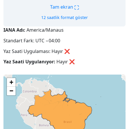
⛶
Tam ekran
12 saatlik format göster
IANA Adı:
America/Manaus
Standart Fark: UTC −04:00
Yaz Saati Uygulaması: Hayır ❌
Yaz Saati Uygulanıyor:
Hayır
❌
+
−