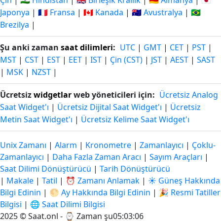
Çin
|
🇮🇳 Hindistan
|
🇬🇧 Birleşik Krallık
|
🇩🇪 Almanya
|
🇯🇵
Japonya
|
🇫🇷 Fransa
|
🇨🇦 Kanada
|
🇦🇺 Avustralya
|
🇧🇷
Brezilya
|
Şu anki zaman
saat dilimleri
:
UTC
|
GMT
|
CET
|
PST
|
MST
|
CST
|
EST
|
EET
|
IST
|
Çin (CST)
|
JST
|
AEST
|
SAST
|
MSK
|
NZST
|
Ücretsiz
widgetlar
web yöneticileri için:
Ücretsiz Analog
Saat Widget'ı
|
Ücretsiz Dijital Saat Widget'ı
|
Ücretsiz
Metin Saat Widget'ı
|
Ücretsiz Kelime Saat Widget'ı
Unix Zamanı
|
Alarm
|
Kronometre
|
Zamanlayıcı
|
Çoklu-
Zamanlayıcı
|
Daha Fazla Zaman Aracı
|
Sayım Araçları
|
Saat Dilimi Dönüştürücü
|
Tarih Dönüştürücü
|
Makale
|
Tatil
|
⏰ Zamanı Anlamak
|
☀️ Güneş Hakkında
Bilgi Edinin
|
🌕 Ay Hakkında Bilgi Edinin
|
🎉 Resmi Tatiller
Bilgisi
|
🌐 Saat Dilimi Bilgisi
2025 © Saat.onl - ⌚
Zaman şu05:03:06