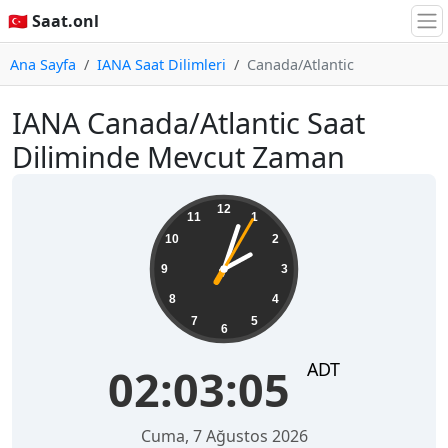
🇹🇷 Saat.onl
Ana Sayfa
IANA Saat Dilimleri
Canada/Atlantic
IANA Canada/Atlantic Saat
Diliminde Mevcut Zaman
02:03:05
12
11
1
10
2
9
3
8
4
7
5
6
ADT
02:03:05
Cuma, 7 Ağustos 2026