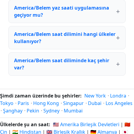
America/Belem yaz saati uygulamasına
geçiyor mu?
America/Belem saat dilimini hangi ülkeler
kullanıyor?
America/Belem saat diliminde kaç şehir
var?
Şimdi zaman üzerinde bu şehirler:
New York
·
Londra
·
Tokyo
·
Paris
·
Hong Kong
·
Singapur
·
Dubai
·
Los Angeles
·
Şanghay
·
Pekin
·
Sydney
·
Mumbai
Ülkelerde şu an saat:
🇺🇸 Amerika Birleşik Devletleri
|
🇨🇳
Çin
|
🇮🇳 Hindistan
|
🇬🇧 Birleşik Krallık
|
🇩🇪 Almanya
|
🇯🇵