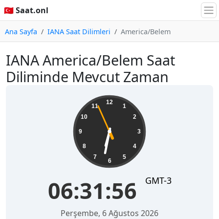
🇹🇷 Saat.onl
Ana Sayfa
IANA Saat Dilimleri
America/Belem
IANA America/Belem Saat
Diliminde Mevcut Zaman
06:31:56
12
11
1
10
2
9
3
8
4
7
5
6
GMT-3
06:31:56
Perşembe, 6 Ağustos 2026