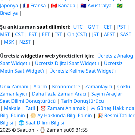
Japonya
|
🇫🇷 Fransa
|
🇨🇦 Kanada
|
🇦🇺 Avustralya
|
🇧🇷
Brezilya
|
Şu anki zaman
saat dilimleri
:
UTC
|
GMT
|
CET
|
PST
|
MST
|
CST
|
EST
|
EET
|
IST
|
Çin (CST)
|
JST
|
AEST
|
SAST
|
MSK
|
NZST
|
Ücretsiz
widgetlar
web yöneticileri için:
Ücretsiz Analog
Saat Widget'ı
|
Ücretsiz Dijital Saat Widget'ı
|
Ücretsiz
Metin Saat Widget'ı
|
Ücretsiz Kelime Saat Widget'ı
Unix Zamanı
|
Alarm
|
Kronometre
|
Zamanlayıcı
|
Çoklu-
Zamanlayıcı
|
Daha Fazla Zaman Aracı
|
Sayım Araçları
|
Saat Dilimi Dönüştürücü
|
Tarih Dönüştürücü
|
Makale
|
Tatil
|
⏰ Zamanı Anlamak
|
☀️ Güneş Hakkında
Bilgi Edinin
|
🌕 Ay Hakkında Bilgi Edinin
|
🎉 Resmi Tatiller
Bilgisi
|
🌐 Saat Dilimi Bilgisi
2025 © Saat.onl - ⌚
Zaman şu09:31:55