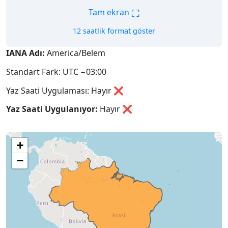
⛶
Tam ekran
12 saatlik format göster
IANA Adı:
America/Belem
Standart Fark: UTC −03:00
Yaz Saati Uygulaması: Hayır ❌
Yaz Saati Uygulanıyor:
Hayır
❌
+
−