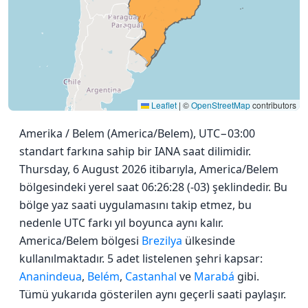
Leaflet
|
©
OpenStreetMap
contributors
Amerika / Belem (America/Belem), UTC−03:00
standart farkına sahip bir IANA saat dilimidir.
Thursday, 6 August 2026 itibarıyla, America/Belem
bölgesindeki yerel saat 06:26:28 (-03) şeklindedir. Bu
bölge yaz saati uygulamasını takip etmez, bu
nedenle UTC farkı yıl boyunca aynı kalır.
America/Belem bölgesi
Brezilya
ülkesinde
kullanılmaktadır. 5 adet listelenen şehri kapsar:
Ananindeua
,
Belém
,
Castanhal
ve
Marabá
gibi.
Tümü yukarıda gösterilen aynı geçerli saati paylaşır.