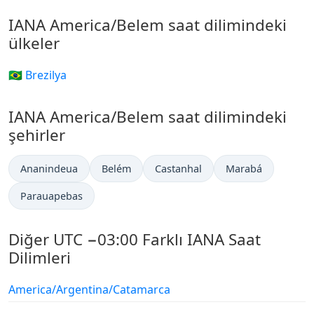
IANA America/Belem saat dilimindeki
ülkeler
🇧🇷 Brezilya
IANA America/Belem saat dilimindeki
şehirler
Ananindeua
Belém
Castanhal
Marabá
Parauapebas
Diğer UTC −03:00 Farklı IANA Saat
Dilimleri
America/Argentina/Catamarca