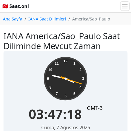
🇹🇷 Saat.onl
Ana Sayfa
IANA Saat Dilimleri
America/Sao_Paulo
IANA America/Sao_Paulo Saat
Diliminde Mevcut Zaman
03:47:18
12
11
1
10
2
9
3
8
4
7
5
6
GMT-3
03:47:18
Cuma, 7 Ağustos 2026