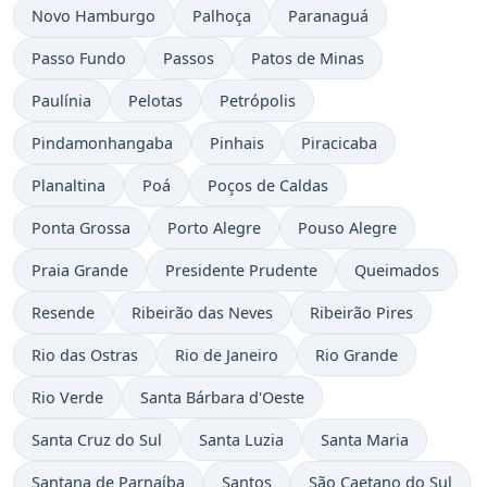
Novo Hamburgo
Palhoça
Paranaguá
Passo Fundo
Passos
Patos de Minas
Paulínia
Pelotas
Petrópolis
Pindamonhangaba
Pinhais
Piracicaba
Planaltina
Poá
Poços de Caldas
Ponta Grossa
Porto Alegre
Pouso Alegre
Praia Grande
Presidente Prudente
Queimados
Resende
Ribeirão das Neves
Ribeirão Pires
Rio das Ostras
Rio de Janeiro
Rio Grande
Rio Verde
Santa Bárbara d'Oeste
Santa Cruz do Sul
Santa Luzia
Santa Maria
Santana de Parnaíba
Santos
São Caetano do Sul