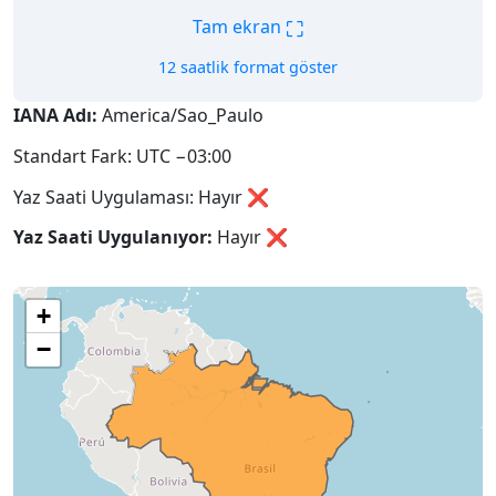
⛶
Tam ekran
12 saatlik format göster
IANA Adı:
America/Sao_Paulo
Standart Fark: UTC −03:00
Yaz Saati Uygulaması: Hayır ❌
Yaz Saati Uygulanıyor:
Hayır
❌
+
−