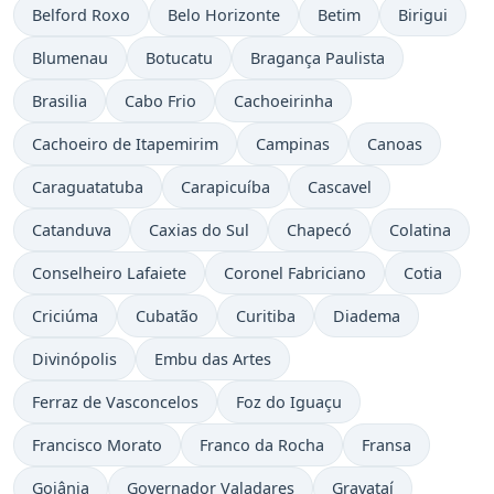
Belford Roxo
Belo Horizonte
Betim
Birigui
Blumenau
Botucatu
Bragança Paulista
Brasilia
Cabo Frio
Cachoeirinha
Cachoeiro de Itapemirim
Campinas
Canoas
Caraguatatuba
Carapicuíba
Cascavel
Catanduva
Caxias do Sul
Chapecó
Colatina
Conselheiro Lafaiete
Coronel Fabriciano
Cotia
Criciúma
Cubatão
Curitiba
Diadema
Divinópolis
Embu das Artes
Ferraz de Vasconcelos
Foz do Iguaçu
Francisco Morato
Franco da Rocha
Fransa
Goiânia
Governador Valadares
Gravataí