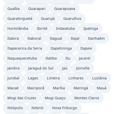
Guaíba
Guarapari
Guarapuava
Guaratinguetá
Guarujá
Guarulhos
Hortolândia
Ibirité
Indaiatuba
Ipatinga
Itabira
Itaboraí
Itaguaí
Itajaí
Itanhaém
Itapecerica da Serra
Itapetininga
Itapevi
Itaquaquecetuba
Itatiba
Itu
Jacareí
Jandira
Jaraguá do Sul
Jaú
Joinville
Jundiaí
Lages
Limeira
Linhares
Luziânia
Macaé
Mairiporã
Marília
Maringá
Mauá
Mogi das Cruzes
Mogi Guaçu
Montes Claros
Nilópolis
Niterói
Nova Friburgo