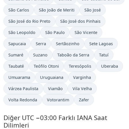
São Carlos
São João de Meriti
São José
São José do Rio Preto
São José dos Pinhais
São Leopoldo
São Paulo
São Vicente
Sapucaia
Serra
Sertãozinho
Sete Lagoas
Sumaré
Suzano
Taboão da Serra
Tatuí
Taubaté
Teófilo Otoni
Teresópolis
Uberaba
Umuarama
Uruguaiana
Varginha
Várzea Paulista
Viamão
Vila Velha
Volta Redonda
Votorantim
Zafer
Diğer UTC −03:00 Farklı IANA Saat
Dilimleri