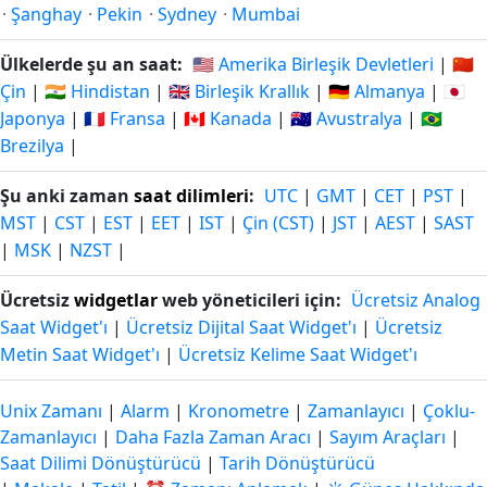
·
Şanghay
·
Pekin
·
Sydney
·
Mumbai
Ülkelerde şu an saat:
🇺🇸 Amerika Birleşik Devletleri
|
🇨🇳
Çin
|
🇮🇳 Hindistan
|
🇬🇧 Birleşik Krallık
|
🇩🇪 Almanya
|
🇯🇵
Japonya
|
🇫🇷 Fransa
|
🇨🇦 Kanada
|
🇦🇺 Avustralya
|
🇧🇷
Brezilya
|
Şu anki zaman
saat dilimleri
:
UTC
|
GMT
|
CET
|
PST
|
MST
|
CST
|
EST
|
EET
|
IST
|
Çin (CST)
|
JST
|
AEST
|
SAST
|
MSK
|
NZST
|
Ücretsiz
widgetlar
web yöneticileri için:
Ücretsiz Analog
Saat Widget'ı
|
Ücretsiz Dijital Saat Widget'ı
|
Ücretsiz
Metin Saat Widget'ı
|
Ücretsiz Kelime Saat Widget'ı
Unix Zamanı
|
Alarm
|
Kronometre
|
Zamanlayıcı
|
Çoklu-
Zamanlayıcı
|
Daha Fazla Zaman Aracı
|
Sayım Araçları
|
Saat Dilimi Dönüştürücü
|
Tarih Dönüştürücü