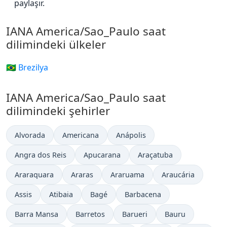
paylaşır.
IANA America/Sao_Paulo saat
dilimindeki ülkeler
🇧🇷 Brezilya
IANA America/Sao_Paulo saat
dilimindeki şehirler
Alvorada
Americana
Anápolis
Angra dos Reis
Apucarana
Araçatuba
Araraquara
Araras
Araruama
Araucária
Assis
Atibaia
Bagé
Barbacena
Barra Mansa
Barretos
Barueri
Bauru