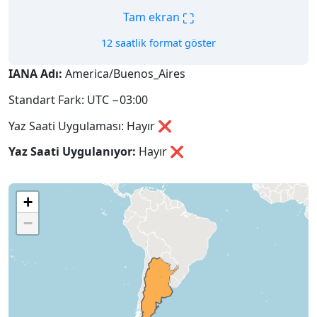
⛶
Tam ekran
12 saatlik format göster
IANA Adı:
America/Buenos_Aires
Standart Fark: UTC −03:00
Yaz Saati Uygulaması: Hayır ❌
Yaz Saati Uygulanıyor:
Hayır
❌
+
−