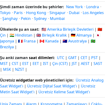
Şimdi zaman üzerinde bu şehirler:
New York
·
Londra
·
Tokyo
·
Paris
·
Hong Kong
·
Singapur
·
Dubai
·
Los Angeles
·
Şanghay
·
Pekin
·
Sydney
·
Mumbai
Ülkelerde şu an saat:
🇺🇸 Amerika Birleşik Devletleri
|
🇨🇳
Çin
|
🇮🇳 Hindistan
|
🇬🇧 Birleşik Krallık
|
🇩🇪 Almanya
|
🇯🇵
Japonya
|
🇫🇷 Fransa
|
🇨🇦 Kanada
|
🇦🇺 Avustralya
|
🇧🇷
Brezilya
|
Şu anki zaman
saat dilimleri
:
UTC
|
GMT
|
CET
|
PST
|
MST
|
CST
|
EST
|
EET
|
IST
|
Çin (CST)
|
JST
|
AEST
|
SAST
|
MSK
|
NZST
|
Ücretsiz
widgetlar
web yöneticileri için:
Ücretsiz Analog
Saat Widget'ı
|
Ücretsiz Dijital Saat Widget'ı
|
Ücretsiz
Metin Saat Widget'ı
|
Ücretsiz Kelime Saat Widget'ı
Unix Zamanı
|
Alarm
|
Kronometre
|
Zamanlayıcı
|
Çoklu-