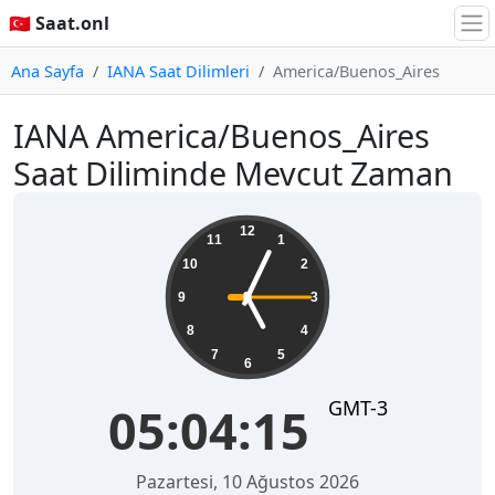
🇹🇷 Saat.onl
Ana Sayfa
IANA Saat Dilimleri
America/Buenos_Aires
IANA America/Buenos_Aires
Saat Diliminde Mevcut Zaman
05:04:16
12
11
1
10
2
9
3
8
4
7
5
6
GMT-3
05:04:16
Pazartesi, 10 Ağustos 2026