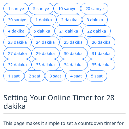
1 saniye
5 saniye
10 saniye
20 saniye
30 saniye
1 dakika
2 dakika
3 dakika
4 dakika
5 dakika
21 dakika
22 dakika
23 dakika
24 dakika
25 dakika
26 dakika
27 dakika
29 dakika
30 dakika
31 dakika
32 dakika
33 dakika
34 dakika
35 dakika
1 saat
2 saat
3 saat
4 saat
5 saat
Setting Your Online Timer for 28
dakika
This page makes it simple to set a countdown timer for