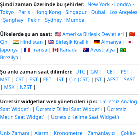
Şimdi zaman üzerinde bu şehirler:
New York
·
Londra
·
Tokyo
·
Paris
·
Hong Kong
·
Singapur
·
Dubai
·
Los Angeles
·
Şanghay
·
Pekin
·
Sydney
·
Mumbai
Ülkelerde şu an saat:
🇺🇸 Amerika Birleşik Devletleri
|
🇨🇳
Çin
|
🇮🇳 Hindistan
|
🇬🇧 Birleşik Krallık
|
🇩🇪 Almanya
|
🇯🇵
Japonya
|
🇫🇷 Fransa
|
🇨🇦 Kanada
|
🇦🇺 Avustralya
|
🇧🇷
Brezilya
|
Şu anki zaman
saat dilimleri
:
UTC
|
GMT
|
CET
|
PST
|
MST
|
CST
|
EST
|
EET
|
IST
|
Çin (CST)
|
JST
|
AEST
|
SAST
|
MSK
|
NZST
|
Ücretsiz
widgetlar
web yöneticileri için:
Ücretsiz Analog
Saat Widget'ı
|
Ücretsiz Dijital Saat Widget'ı
|
Ücretsiz
Metin Saat Widget'ı
|
Ücretsiz Kelime Saat Widget'ı
Unix Zamanı
|
Alarm
|
Kronometre
|
Zamanlayıcı
|
Çoklu-